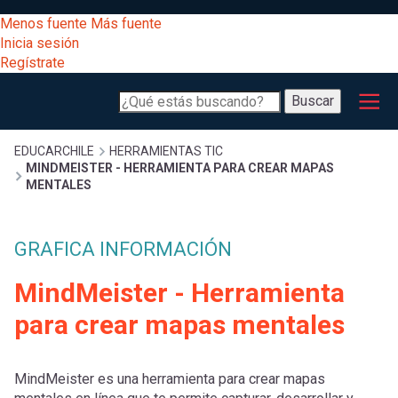
Pasar
[Educarchile
Menos fuente
Más fuente
al
Buscar
Inicia sesión
contenido
Regístrate
principal
Menú
Desarrollo
-
Buscar
profesional
principal
Escritorio]
Expand
Gestión
Sobrescribir
EDUCARCHILE
HERRAMIENTAS TIC
MINDMEISTER - HERRAMIENTA PARA CREAR MAPAS
curricular
Menú
MENTALES
enlaces
Expand
Comunidad
entrar
GRAFICA INFORMACIÓN
registrarte.
Expand
de
Inicia sesión.
Exploración
MindMeister - Herramienta
a
Expand
ayuda
para crear mapas mentales
[Educarchile
Inicia
mi
sesión
a
MindMeister es una herramienta para crear mapas
Regístrate