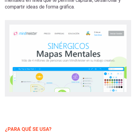
-
cuenta
mentales en línea que te permite capturar, desarrollar y
compartir ideas de forma gráfica.
la
Mobile]
navegación
Menú
entrar
a
mi
cuenta
¿PARA QUÉ SE USA?