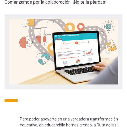
-
cuenta
Comenzamos por la colaboración. ¡No te la pierdas!
la
Mobile]
navegación
Menú
entrar
a
mi
cuenta
Para poder apoyarte en una verdadera transformación
educativa, en educarchile hemos creado la Ruta de las