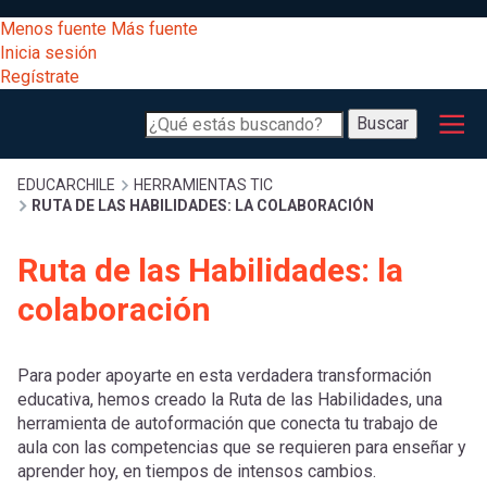
Pasar
[Educarchile
Menos fuente
Más fuente
al
Buscar
Inicia sesión
contenido
Regístrate
principal
Menú
Desarrollo
-
Buscar
profesional
principal
Escritorio]
Expand
Gestión
Sobrescribir
EDUCARCHILE
HERRAMIENTAS TIC
RUTA DE LAS HABILIDADES: LA COLABORACIÓN
curricular
Menú
enlaces
Expand
Ruta de las Habilidades: la
Comunidad
entrar
colaboración
registrarte.
Expand
de
Inicia sesión.
Exploración
a
Expand
Para poder apoyarte en esta verdadera transformación
ayuda
educativa, hemos creado la Ruta de las Habilidades, una
[Educarchile
Inicia
mi
herramienta de autoformación que conecta tu trabajo de
sesión
a
aula con las competencias que se requieren para enseñar y
Regístrate
aprender hoy, en tiempos de intensos cambios.