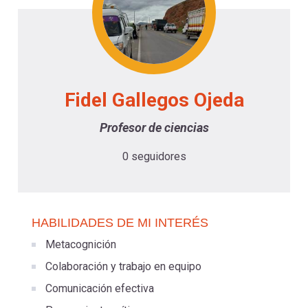
-
cuenta
la
Mobile]
navegación
Menú
Fidel Gallegos Ojeda
entrar
Profesor de ciencias
0 seguidores
a
mi
HABILIDADES DE MI INTERÉS
cuenta
Metacognición
Colaboración y trabajo en equipo
Comunicación efectiva