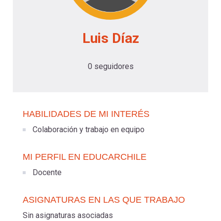
-
cuenta
la
Mobile]
Luis Díaz
navegación
Menú
0 seguidores
entrar
HABILIDADES DE MI INTERÉS
a
Colaboración y trabajo en equipo
mi
MI PERFIL EN EDUCARCHILE
Docente
cuenta
ASIGNATURAS EN LAS QUE TRABAJO
Sin asignaturas asociadas