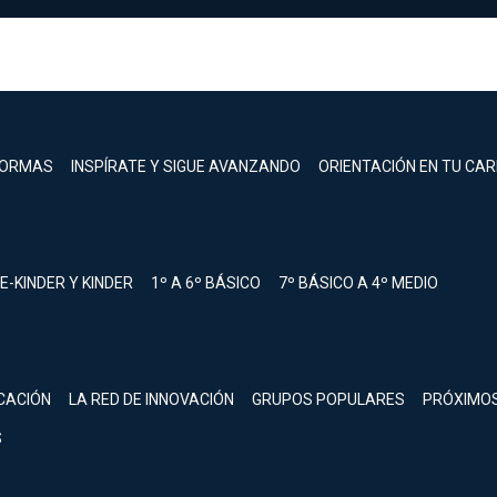
FORMAS
INSPÍRATE Y SIGUE AVANZANDO
ORIENTACIÓN EN TU CA
E-KINDER Y KINDER
1º A 6º BÁSICO
7º BÁSICO A 4º MEDIO
registrarte.
CACIÓN
LA RED DE INNOVACIÓN
GRUPOS POPULARES
PRÓXIMO
Inicia sesión.
S