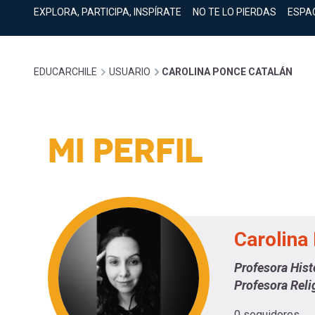
cuenta
Mobile]
EXPLORA, PARTICIPA, INSPÍRATE
NO TE LO PIERDAS
ESPA
Menú
Sobrescribir
EDUCARCHILE
USUARIO
CAROLINA PONCE CATALÁN
entrar
enlaces
a
MI PERFIL
de
mi
ayuda
cuenta
Carolina
a
Profesora Hist
la
Profesora Reli
0 seguidores