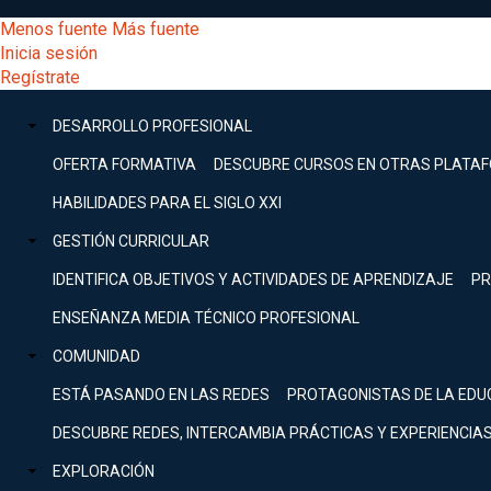
Pasar
[Educarchile
Menos fuente
Más fuente
al
Buscar
Inicia sesión
contenido
Menú
Regístrate
DESARROLLO
principal
-
PROFESIONAL
Menú
DESARROLLO PROFESIONAL
Expand
principal
Escritorio]
GESTIÓN
OFERTA FORMATIVA
DESCUBRE CURSOS EN OTRAS PLATA
CURRICULAR
principal
HABILIDADES PARA EL SIGLO XXI
Expand
Menú
GESTIÓN CURRICULAR
COMUNIDAD
Expand
IDENTIFICA OBJETIVOS Y ACTIVIDADES DE APRENDIZAJE
PR
entrar
EXPLORACIÓN
ENSEÑANZA MEDIA TÉCNICO PROFESIONAL
Expand
a
COMUNIDAD
[Educarchile
Inicia
sesión
ESTÁ PASANDO EN LAS REDES
PROTAGONISTAS DE LA EDU
Regístrate
mi
-
DESCUBRE REDES, INTERCAMBIA PRÁCTICAS Y EXPERIENCIA
EXPLORACIÓN