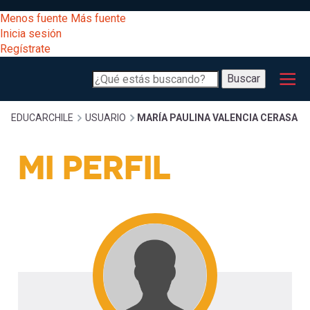
Pasar
[Educarchile
Menos fuente
Más fuente
al
Buscar
Inicia sesión
contenido
Regístrate
principal
Menú
Desarrollo
-
Buscar
profesional
principal
Escritorio]
Expand
Gestión
Sobrescribir
EDUCARCHILE
USUARIO
MARÍA PAULINA VALENCIA CERASA
curricular
Menú
MI PERFIL
enlaces
Expand
Comunidad
entrar
registrarte.
Expand
de
Inicia sesión.
Exploración
a
Expand
ayuda
[Educarchile
Inicia
mi
sesión
a
Regístrate