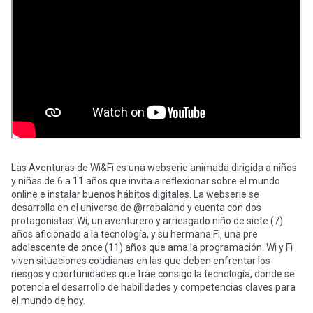
-
cuenta
la
Mobile]
navegación
Menú
entrar
a
Las Aventuras de Wi&Fi es una webserie animada dirigida a niños
y niñas de 6 a 11 años que invita a reflexionar sobre el mundo
online e instalar buenos hábitos digitales. La webserie se
mi
desarrolla en el universo de @rrobaland y cuenta con dos
protagonistas: Wi, un aventurero y arriesgado niño de siete (7)
años aficionado a la tecnología, y su hermana Fi, una pre
cuenta
adolescente de once (11) años que ama la programación. Wi y Fi
viven situaciones cotidianas en las que deben enfrentar los
riesgos y oportunidades que trae consigo la tecnología, donde se
potencia el desarrollo de habilidades y competencias claves para
el mundo de hoy.