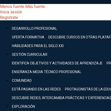
Pasar
[Educarchile
Menos fuente
Más fuente
al
Buscar
Inicia sesión
contenido
Menú
Regístrate
DESARROLLO
principal
-
PROFESIONAL
Menú
DESARROLLO PROFESIONAL
Expand
principal
Escritorio]
GESTIÓN
OFERTA FORMATIVA
DESCUBRE CURSOS EN OTRAS PLATA
CURRICULAR
principal
HABILIDADES PARA EL SIGLO XXI
Expand
Menú
GESTIÓN CURRICULAR
COMUNIDAD
Expand
IDENTIFICA OBJETIVOS Y ACTIVIDADES DE APRENDIZAJE
PR
entrar
EXPLORACIÓN
ENSEÑANZA MEDIA TÉCNICO PROFESIONAL
Expand
a
COMUNIDAD
[Educarchile
Inicia
sesión
ESTÁ PASANDO EN LAS REDES
PROTAGONISTAS DE LA EDU
Regístrate
mi
-
DESCUBRE REDES, INTERCAMBIA PRÁCTICAS Y EXPERIENCIA
EXPLORACIÓN