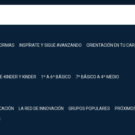
FORMAS
INSPÍRATE Y SIGUE AVANZANDO
ORIENTACIÓN EN TU CA
E-KINDER Y KINDER
1º A 6º BÁSICO
7º BÁSICO A 4º MEDIO
registrarte.
CACIÓN
LA RED DE INNOVACIÓN
GRUPOS POPULARES
PRÓXIMO
Inicia sesión.
S