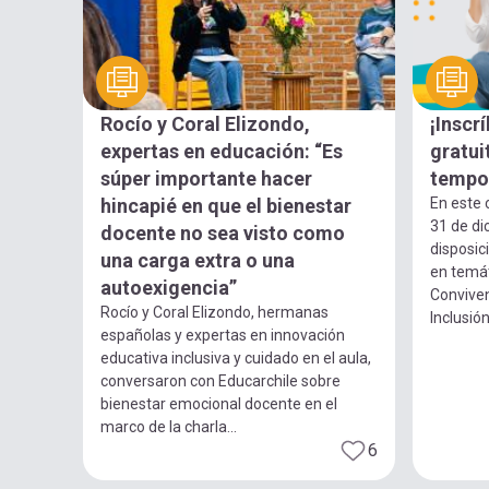
Rocío y Coral Elizondo,
¡Inscr
expertas en educación: “Es
gratui
súper importante hacer
tempo
hincapié en que el bienestar
En este 
31 de di
docente no sea visto como
disposic
una carga extra o una
en temát
autoexigencia”
Conviven
Rocío y Coral Elizondo, hermanas
Inclusión.
españolas y expertas en innovación
educativa inclusiva y cuidado en el aula,
conversaron con Educarchile sobre
bienestar emocional docente en el
marco de la charla...
6