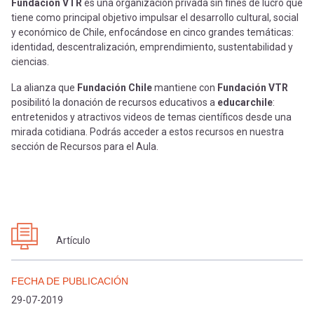
-
cuenta
Fundación VTR
es una organización privada sin fines de lucro que
la
tiene como principal objetivo impulsar el desarrollo cultural, social
y económico de Chile, enfocándose en cinco grandes temáticas:
Mobile]
identidad, descentralización, emprendimiento, sustentabilidad y
navegación
ciencias.
Menú
La alianza que
Fundación Chile
mantiene con
Fundación VTR
posibilitó la donación de recursos educativos a
educarchile
:
entretenidos y atractivos videos de temas científicos desde una
entrar
mirada cotidiana. Podrás acceder a estos recursos en nuestra
sección de Recursos para el Aula.
a
mi
Artículo
cuenta
FECHA DE PUBLICACIÓN
29-07-2019