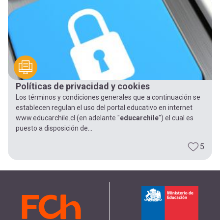
-
cuenta
la
Mobile]
navegación
Menú
Políticas de privacidad y cookies
entrar
Los términos y condiciones generales que a continuación se
establecen regulan el uso del portal educativo en internet
a
www.educarchile.cl (en adelante "
educarchile
") el cual es
puesto a disposición de...
mi
5
cuenta