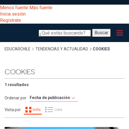
Pasar
[Educarchile
Menos fuente
Más fuente
al
Buscar
Inicia sesión
contenido
Regístrate
principal
Menú
Desarrollo
-
Buscar
profesional
principal
Escritorio]
Expand
Gestión
Sobrescribir
EDUCARCHILE
TENDENCIAS Y ACTUALIDAD
COOKIES
curricular
Menú
enlaces
Expand
COOKIES
Comunidad
entrar
registrarte.
Expand
de
1 resultados
Inicia sesión.
Exploración
a
Ordenar por
Expand
ayuda
Vista por:
Grilla
Lista
[Educarchile
Inicia
mi
sesión
a
Regístrate