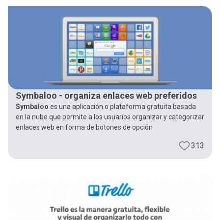
-
cuenta
la
Mobile]
navegación
Menú
entrar
Symbaloo - organiza enlaces web preferidos
Symbaloo
es una aplicación o plataforma gratuita basada
a
en la nube que permite a los usuarios organizar y categorizar
enlaces web en forma de botones de opción
mi
313
cuenta