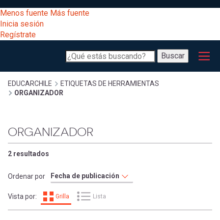
Pasar
[Educarchile
Menos fuente
Más fuente
al
Buscar
Inicia sesión
contenido
Regístrate
principal
Menú
Desarrollo
-
Buscar
profesional
principal
Escritorio]
Expand
Gestión
Sobrescribir
EDUCARCHILE
ETIQUETAS DE HERRAMIENTAS
ORGANIZADOR
curricular
Menú
enlaces
Expand
Comunidad
ORGANIZADOR
entrar
registrarte.
Expand
de
Inicia sesión.
Exploración
2 resultados
a
Expand
ayuda
Ordenar por
[Educarchile
Inicia
mi
Vista por:
Grilla
Lista
sesión
a
Regístrate