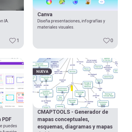
Canva
n IA.
Diseña presentaciones, infografías y
materiales visuales.
1
0
NUEVA
CMAPTOOLS - Generador de
n PDF
mapas conceptuales,
ue puedes
esquemas, diagramas y mapas
a función