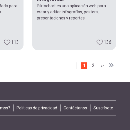
eñada para
Piktochart es una aplicación web para
s
crear y editar infografías, posters,
presentaciones y reportes.
113
136
Página actual
1
Page
2
Siguiente pág
››
Última pá
Última »
omos?
Políticas de privacidad
Contáctanos
Suscríbete