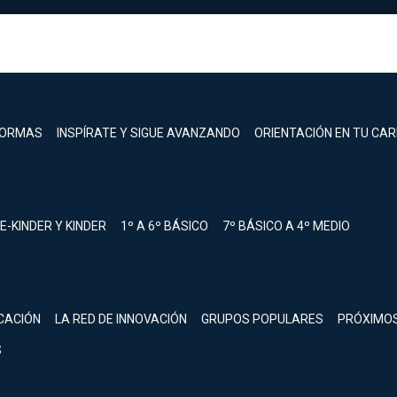
FORMAS
INSPÍRATE Y SIGUE AVANZANDO
ORIENTACIÓN EN TU CA
E-KINDER Y KINDER
1º A 6º BÁSICO
7º BÁSICO A 4º MEDIO
registrarte.
CACIÓN
LA RED DE INNOVACIÓN
GRUPOS POPULARES
PRÓXIMO
Inicia sesión.
S