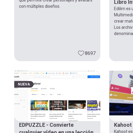
Libro I
con múltiples diseños.
Edilim es 
Multimedi
crear mate
Los archiv
denominan 
8697
NUEVA
EDPUZZLE - Convierte
Kahoot 
cualquier vídeo en una lección
Kahoot es