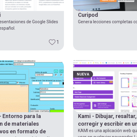
i
Curipod
esentaciones de Google Slides
Genera lecciones completas co
español.
1
NUEVA
- Entorno para la
Kami - Dibujar, resaltar,
n de materiales
corregir y escribir en u
vos en formato de
KAMI es una aplicación web q
usar en cualquier navegador. L