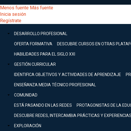
Pasar
[Educarchile
Menos fuente
Más fuente
al
Buscar
Inicia sesión
contenido
Menú
Regístrate
DESARROLLO
principal
-
PROFESIONAL
Menú
DESARROLLO PROFESIONAL
Expand
principal
Escritorio]
GESTIÓN
OFERTA FORMATIVA
DESCUBRE CURSOS EN OTRAS PLATA
CURRICULAR
principal
HABILIDADES PARA EL SIGLO XXI
Expand
Menú
GESTIÓN CURRICULAR
COMUNIDAD
Expand
IDENTIFICA OBJETIVOS Y ACTIVIDADES DE APRENDIZAJE
PR
entrar
EXPLORACIÓN
ENSEÑANZA MEDIA TÉCNICO PROFESIONAL
Expand
a
COMUNIDAD
[Educarchile
Inicia
sesión
ESTÁ PASANDO EN LAS REDES
PROTAGONISTAS DE LA EDU
Regístrate
mi
-
DESCUBRE REDES, INTERCAMBIA PRÁCTICAS Y EXPERIENCIA
EXPLORACIÓN