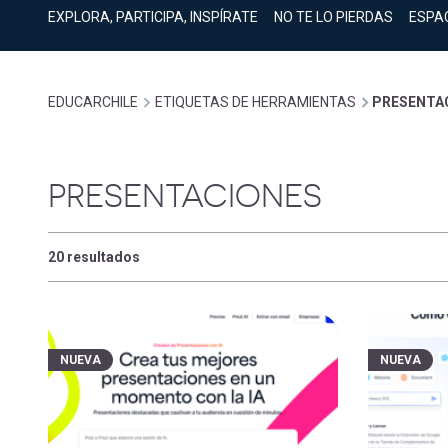
cuenta
Mobile]
EXPLORA, PARTICIPA, INSPÍRATE
NO TE LO PIERDAS
ESPA
Menú
Sobrescribir
EDUCARCHILE
ETIQUETAS DE HERRAMIENTAS
PRESENTA
entrar
enlaces
a
PRESENTACIONES
de
mi
20 resultados
ayuda
cuenta
a
NUEVA
NUEVA
la