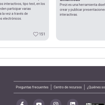
s interactivos, tipo test, en los
Prezi es una herramienta dis
den participar varias
crear y publicar presentacione
 la vez a través de
interactivas.
os electrónicos.
151
Footer
Preguntas frecuentes
Centro de recursos
¿Quiénes s
menu