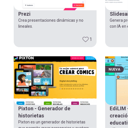
navegación
Prezi
Slidesa
Crea presentaciones dinámicas y no
Genera pr
lineales.
con IA en 
1
NUEVA
Pixton - Generador de
EdiLIM 
historietas
creació
Pixton es un generador de historietas
educati
que permite crear personajes y avatars