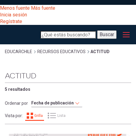
Pasar
[Educarchile
Menos fuente
Más fuente
al
Buscar
Inicia sesión
contenido
Regístrate
principal
Menú
Desarrollo
-
Buscar
profesional
principal
Escritorio]
Expand
Gestión
Sobrescribir
EDUCARCHILE
RECURSOS EDUCATIVOS
ACTITUD
curricular
Menú
enlaces
Expand
ACTITUD
Comunidad
entrar
registrarte.
Expand
de
5 resultados
Inicia sesión.
Exploración
a
Ordenar por
Expand
ayuda
Vista por:
Grilla
Lista
[Educarchile
Inicia
mi
sesión
a
Regístrate