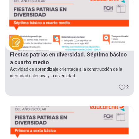
-
cuenta
la
Mobile]
navegación
Menú
Fiestas patrias en diversidad. Séptimo básico
entrar
a cuarto medio
Actividad de aprendizaje orientada a la construcción de la
a
identidad colectiva y la diversidad.
2
mi
cuenta