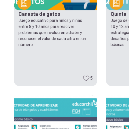
navegación
Canasta de gatos
Quinta
Juego educativo para niños y niñas
Juego de c
entre 8 y 10 años para resolver
10 y 12 añ
problemas que involucren adición y
estrategi
reconocer el valor de cada cifra en un
desafíos 
número.
básicas.
5