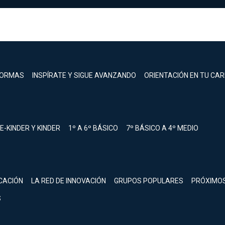
FORMAS
INSPÍRATE Y SIGUE AVANZANDO
ORIENTACIÓN EN TU CA
E-KINDER Y KINDER
1º A 6º BÁSICO
7º BÁSICO A 4º MEDIO
registrarte.
CACIÓN
LA RED DE INNOVACIÓN
GRUPOS POPULARES
PRÓXIMO
Inicia sesión.
S