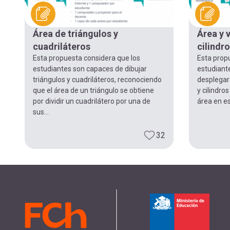
Área de triángulos y
Área y 
cuadriláteros
cilindr
Esta propuesta considera que los
Esta propu
estudiantes son capaces de dibujar
estudiant
triángulos y cuadriláteros, reconociendo
desplegar
que el área de un triángulo se obtiene
y cilindro
por dividir un cuadrilátero por una de
área en e
sus...
32