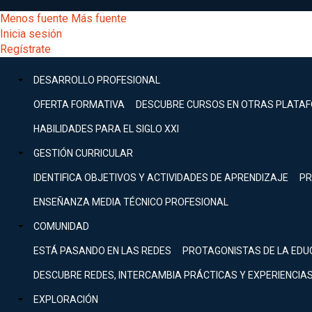
Pasar
[Educarchile
Menos fuente
Más fuente
al
Buscar
Inicia sesión
contenido
Menú
Regístrate
DESARROLLO
principal
-
PROFESIONAL
Menú
DESARROLLO PROFESIONAL
Expand
principal
Escritorio]
GESTIÓN
OFERTA FORMATIVA
DESCUBRE CURSOS EN OTRAS PLATA
CURRICULAR
principal
HABILIDADES PARA EL SIGLO XXI
Expand
Menú
GESTIÓN CURRICULAR
COMUNIDAD
Expand
IDENTIFICA OBJETIVOS Y ACTIVIDADES DE APRENDIZAJE
PR
entrar
EXPLORACIÓN
ENSEÑANZA MEDIA TÉCNICO PROFESIONAL
Expand
a
COMUNIDAD
[Educarchile
Inicia
sesión
ESTÁ PASANDO EN LAS REDES
PROTAGONISTAS DE LA EDU
Regístrate
mi
-
DESCUBRE REDES, INTERCAMBIA PRÁCTICAS Y EXPERIENCIA
EXPLORACIÓN