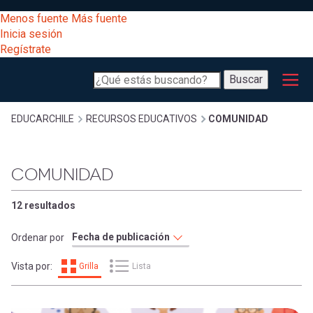
Pasar
[Educarchile
Menos fuente
Más fuente
al
Buscar
Inicia sesión
contenido
Regístrate
principal
Menú
Desarrollo
-
Buscar
profesional
principal
Escritorio]
Expand
Gestión
Sobrescribir
EDUCARCHILE
RECURSOS EDUCATIVOS
COMUNIDAD
curricular
Menú
enlaces
Expand
COMUNIDAD
Comunidad
entrar
registrarte.
Expand
de
12 resultados
Inicia sesión.
Exploración
a
Ordenar por
Expand
ayuda
Vista por:
Grilla
Lista
[Educarchile
Inicia
mi
sesión
a
Regístrate