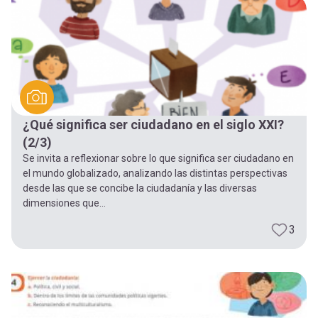
-
cuenta
la
Mobile]
navegación
Menú
¿Qué significa ser ciudadano en el siglo XXI?
entrar
(2/3)
Se invita a reflexionar sobre lo que significa ser ciudadano en
a
el mundo globalizado, analizando las distintas perspectivas
desde las que se concibe la ciudadanía y las diversas
dimensiones que...
mi
3
cuenta