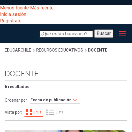
Pasar
[Educarchile
Menos fuente
Más fuente
al
Buscar
Inicia sesión
contenido
Regístrate
principal
Menú
Desarrollo
-
Buscar
profesional
principal
Escritorio]
Expand
Gestión
Sobrescribir
EDUCARCHILE
RECURSOS EDUCATIVOS
DOCENTE
curricular
Menú
enlaces
Expand
DOCENTE
Comunidad
entrar
registrarte.
Expand
de
6 resultados
Inicia sesión.
Exploración
a
Ordenar por
Expand
ayuda
Vista por:
Grilla
Lista
[Educarchile
Inicia
mi
sesión
a
Regístrate