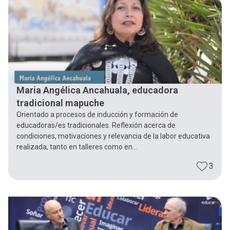
-
cuenta
la
Mobile]
navegación
Menú
Maria Angélica Ancahuala, educadora
entrar
tradicional mapuche
Orientado a procesos de inducción y formación de
a
educadoras/es tradicionales. Reflexión acerca de
condiciones, motivaciones y relevancia de la labor educativa
realizada, tanto en talleres como en...
mi
3
cuenta