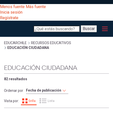
Pasar
[Educarchile
Menos fuente
Más fuente
al
Buscar
Inicia sesión
contenido
Regístrate
principal
Menú
Desarrollo
-
Buscar
profesional
principal
Escritorio]
Expand
Gestión
Sobrescribir
EDUCARCHILE
RECURSOS EDUCATIVOS
EDUCACIÓN CIUDADANA
curricular
Menú
enlaces
Expand
Comunidad
EDUCACIÓN CIUDADANA
entrar
registrarte.
Expand
de
Inicia sesión.
Exploración
82 resultados
a
Expand
ayuda
Ordenar por
[Educarchile
Inicia
mi
Vista por:
Grilla
Lista
sesión
a
Regístrate