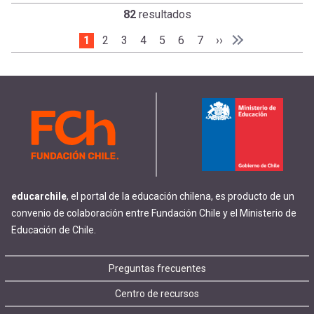
82
resultados
Página actual
1
Page
2
Page
3
Page
4
Page
5
Page
6
Page
7
Siguiente página
››
Paginación
Última página
Última »
educarchile
, el portal de la educación chilena, es producto de un
convenio de colaboración entre Fundación Chile y el Ministerio de
Educación de Chile.
Footer
Preguntas frecuentes
Centro de recursos