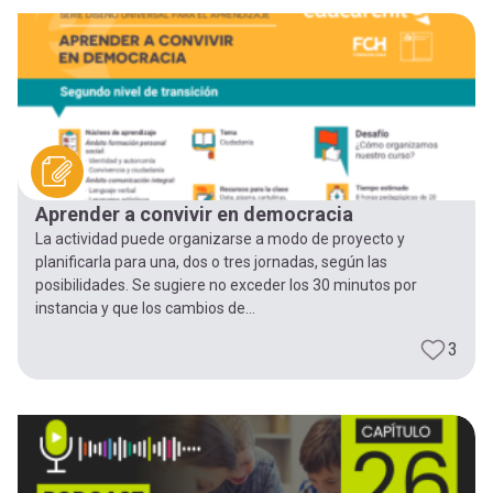
-
cuenta
la
Mobile]
navegación
Menú
entrar
Aprender a convivir en democracia
La actividad puede organizarse a modo de proyecto y
a
planificarla para una, dos o tres jornadas, según las
posibilidades. Se sugiere no exceder los 30 minutos por
instancia y que los cambios de...
mi
3
cuenta