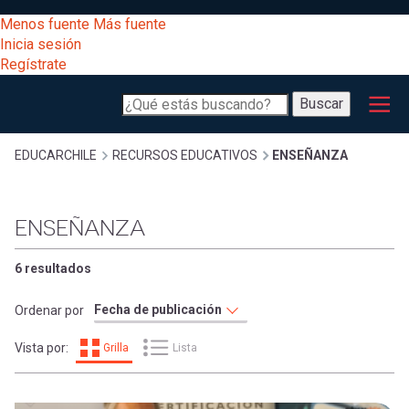
Pasar
[Educarchile
Menos fuente
Más fuente
al
Buscar
Inicia sesión
contenido
Regístrate
principal
Menú
Desarrollo
-
Buscar
profesional
principal
Escritorio]
Expand
Gestión
Sobrescribir
EDUCARCHILE
RECURSOS EDUCATIVOS
ENSEÑANZA
curricular
Menú
enlaces
Expand
ENSEÑANZA
Comunidad
entrar
registrarte.
Expand
de
6 resultados
Inicia sesión.
Exploración
a
Ordenar por
Expand
ayuda
Vista por:
Grilla
Lista
[Educarchile
Inicia
mi
sesión
a
Regístrate