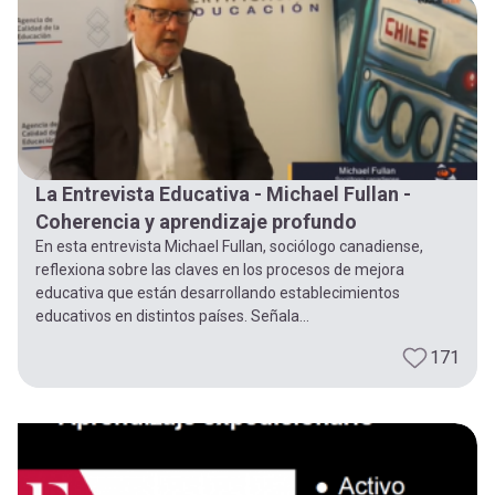
-
cuenta
la
Mobile]
navegación
Menú
La Entrevista Educativa - Michael Fullan -
entrar
Coherencia y aprendizaje profundo
En esta entrevista Michael Fullan, sociólogo canadiense,
a
reflexiona sobre las claves en los procesos de mejora
educativa que están desarrollando establecimientos
educativos en distintos países. Señala...
mi
171
cuenta