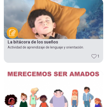
-
cuenta
la
Mobile]
navegación
Menú
La bitácora de los sueños
entrar
Actividad de aprendizaje de lenguaje y orientación.
1
a
mi
cuenta