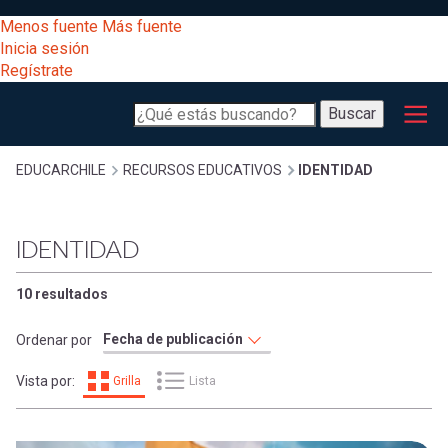
Pasar
[Educarchile
Menos fuente
Más fuente
al
Buscar
Inicia sesión
contenido
Regístrate
principal
Menú
Desarrollo
-
Buscar
profesional
principal
Escritorio]
Expand
Gestión
Sobrescribir
EDUCARCHILE
RECURSOS EDUCATIVOS
IDENTIDAD
curricular
Menú
enlaces
Expand
IDENTIDAD
Comunidad
entrar
registrarte.
Expand
de
10 resultados
Inicia sesión.
Exploración
a
Ordenar por
Expand
ayuda
Vista por:
Grilla
Lista
[Educarchile
Inicia
mi
sesión
a
Regístrate