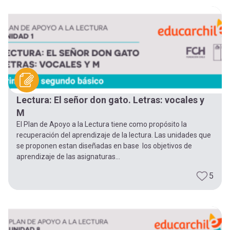
-
cuenta
la
Mobile]
navegación
Menú
entrar
Lectura: El señor don gato. Letras: vocales y
M
a
El Plan de Apoyo a la Lectura tiene como propósito la
recuperación del aprendizaje de la lectura. Las unidades que
se proponen estan diseñadas en base los objetivos de
mi
aprendizaje de las asignaturas...
5
cuenta