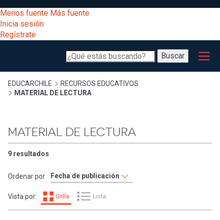
Pasar
[Educarchile
Menos fuente
Más fuente
al
Buscar
Inicia sesión
contenido
Regístrate
principal
Menú
Desarrollo
-
Buscar
profesional
principal
Escritorio]
Expand
Gestión
Sobrescribir
EDUCARCHILE
RECURSOS EDUCATIVOS
MATERIAL DE LECTURA
curricular
Menú
enlaces
Expand
Comunidad
MATERIAL DE LECTURA
entrar
registrarte.
Expand
de
Inicia sesión.
Exploración
9 resultados
a
Expand
ayuda
Ordenar por
[Educarchile
Inicia
mi
Vista por:
Grilla
Lista
sesión
a
Regístrate