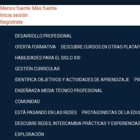
Pasar
[Educarchile
Menos fuente
Más fuente
al
Buscar
Inicia sesión
contenido
Menú
Regístrate
DESARROLLO
principal
-
PROFESIONAL
Menú
DESARROLLO PROFESIONAL
Expand
principal
Escritorio]
GESTIÓN
OFERTA FORMATIVA
DESCUBRE CURSOS EN OTRAS PLATA
CURRICULAR
principal
HABILIDADES PARA EL SIGLO XXI
Expand
Menú
GESTIÓN CURRICULAR
COMUNIDAD
Expand
IDENTIFICA OBJETIVOS Y ACTIVIDADES DE APRENDIZAJE
PR
entrar
EXPLORACIÓN
ENSEÑANZA MEDIA TÉCNICO PROFESIONAL
Expand
a
COMUNIDAD
[Educarchile
Inicia
sesión
ESTÁ PASANDO EN LAS REDES
PROTAGONISTAS DE LA EDU
Regístrate
mi
-
DESCUBRE REDES, INTERCAMBIA PRÁCTICAS Y EXPERIENCIA
EXPLORACIÓN