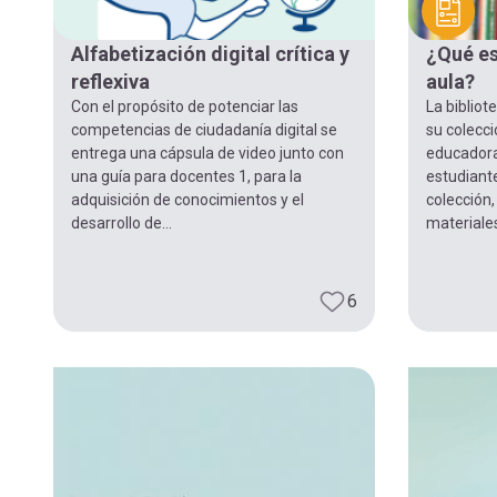
navegación
Alfabetización digital crítica y
¿Qué es
reflexiva
aula?
Con el propósito de potenciar las
La bibliot
competencias de ciudadanía digital se
su colecci
entrega una cápsula de video junto con
educadora
una guía para docentes 1, para la
estudiante
adquisición de conocimientos y el
colección,
desarrollo de...
materiales
6