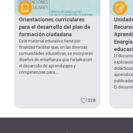
Orientaciones curriculares
Unidade
para el desarrollo del plan de
Recurso
formación ciudadana
Aprendi
Este material educativo tiene por
Energía
finalidad facilitar que, en las diversas
educaci
comunidades educativas, se incorporen
El docume
diseños de enseñanza que fortalezcan
explicació
el desarrollo de aprendizajes y
didácticas
competencias para...
aprendiza
publicadas
El documen
328