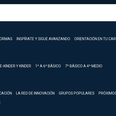
FORMAS
INSPÍRATE Y SIGUE AVANZANDO
ORIENTACIÓN EN TU CA
E-KINDER Y KINDER
1º A 6º BÁSICO
7º BÁSICO A 4º MEDIO
registrarte.
CACIÓN
LA RED DE INNOVACIÓN
GRUPOS POPULARES
PRÓXIMO
Inicia sesión.
S