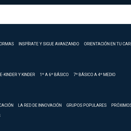
FORMAS
INSPÍRATE Y SIGUE AVANZANDO
ORIENTACIÓN EN TU CA
E-KINDER Y KINDER
1º A 6º BÁSICO
7º BÁSICO A 4º MEDIO
registrarte.
CACIÓN
LA RED DE INNOVACIÓN
GRUPOS POPULARES
PRÓXIMO
Inicia sesión.
S