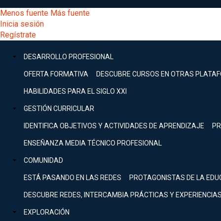
Pasar
[Educarchile
Menos fuente
Más fuente
al
Buscar
Inicia sesión
contenido
Menú
Regístrate
DESARROLLO
principal
-
PROFESIONAL
Menú
DESARROLLO PROFESIONAL
Expand
principal
Escritorio]
GESTIÓN
OFERTA FORMATIVA
DESCUBRE CURSOS EN OTRAS PLATA
CURRICULAR
principal
HABILIDADES PARA EL SIGLO XXI
Expand
Menú
GESTIÓN CURRICULAR
COMUNIDAD
Expand
IDENTIFICA OBJETIVOS Y ACTIVIDADES DE APRENDIZAJE
PR
entrar
EXPLORACIÓN
ENSEÑANZA MEDIA TÉCNICO PROFESIONAL
Expand
a
COMUNIDAD
[Educarchile
Inicia
sesión
ESTÁ PASANDO EN LAS REDES
PROTAGONISTAS DE LA EDU
Regístrate
mi
-
DESCUBRE REDES, INTERCAMBIA PRÁCTICAS Y EXPERIENCIA
EXPLORACIÓN