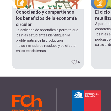
navegación
Conociendo y compartiendo
El ciclo
los beneficios de la economía
reutili
circular
A partir d
caracterís
La actividad de aprendizaje permite que
los y las 
los y las estudiantes identifiquen la
podcast so
problemática de la producción
su ciclo, 
indiscriminada de residuos y su efecto
en los ecosistemas.
4