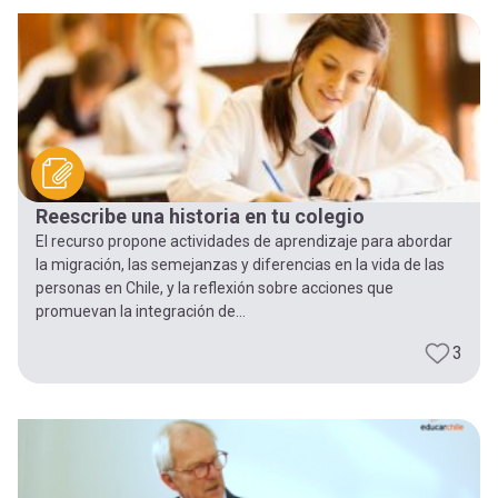
-
cuenta
la
Mobile]
navegación
Menú
entrar
Reescribe una historia en tu colegio
El recurso propone actividades de aprendizaje para abordar
a
la migración, las semejanzas y diferencias en la vida de las
personas en Chile, y la reflexión sobre acciones que
promuevan la integración de...
mi
3
cuenta