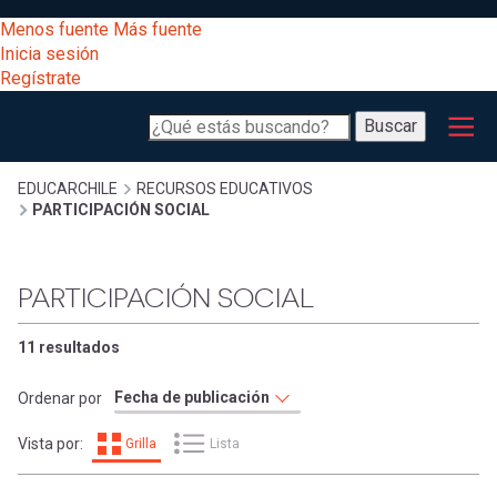
Pasar
[Educarchile
Menos fuente
Más fuente
al
Buscar
Inicia sesión
contenido
Regístrate
principal
Menú
Desarrollo
-
Buscar
profesional
principal
Escritorio]
Expand
Gestión
Sobrescribir
EDUCARCHILE
RECURSOS EDUCATIVOS
PARTICIPACIÓN SOCIAL
curricular
Menú
enlaces
Expand
Comunidad
PARTICIPACIÓN SOCIAL
entrar
registrarte.
Expand
de
Inicia sesión.
Exploración
11 resultados
a
Expand
ayuda
Ordenar por
[Educarchile
Inicia
mi
Vista por:
Grilla
Lista
sesión
a
Regístrate