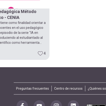
pedagógica Método
ico - CENIA
 tiene como finalidad orientar a
docentes en el uso pedagógico
 episodio de la serie "IA en
troduciendo al estudiantado al
entífico como herramienta...
4
Footer
Preguntas frecuentes
Centro de recursos
¿Quiénes s
menu