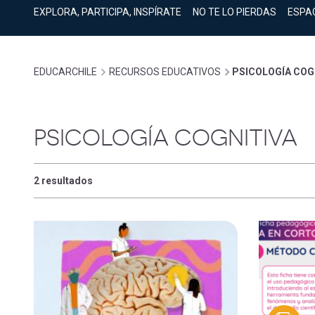
cuenta
Mobile]
EXPLORA, PARTICIPA, INSPÍRATE
NO TE LO PIERDAS
ESPA
Menú
Sobrescribir
EDUCARCHILE
RECURSOS EDUCATIVOS
PSICOLOGÍA COG
entrar
enlaces
a
PSICOLOGÍA COGNITIVA
de
mi
2 resultados
ayuda
cuenta
a
la