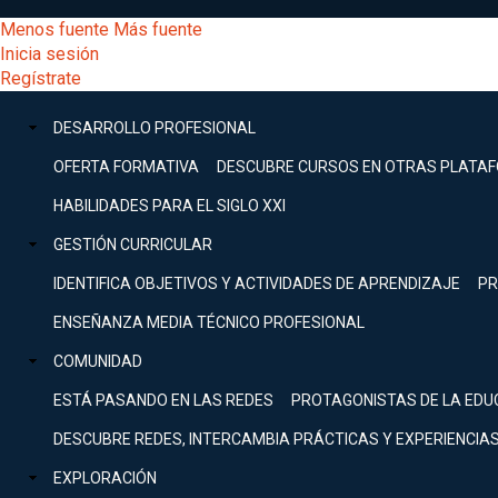
Pasar
[Educarchile
Menos fuente
Más fuente
al
Buscar
Inicia sesión
contenido
Menú
Regístrate
DESARROLLO
principal
-
PROFESIONAL
Menú
DESARROLLO PROFESIONAL
Expand
principal
Escritorio]
GESTIÓN
OFERTA FORMATIVA
DESCUBRE CURSOS EN OTRAS PLATA
CURRICULAR
principal
HABILIDADES PARA EL SIGLO XXI
Expand
Menú
GESTIÓN CURRICULAR
COMUNIDAD
Expand
IDENTIFICA OBJETIVOS Y ACTIVIDADES DE APRENDIZAJE
PR
entrar
EXPLORACIÓN
ENSEÑANZA MEDIA TÉCNICO PROFESIONAL
Expand
a
COMUNIDAD
[Educarchile
Inicia
sesión
ESTÁ PASANDO EN LAS REDES
PROTAGONISTAS DE LA EDU
Regístrate
mi
-
DESCUBRE REDES, INTERCAMBIA PRÁCTICAS Y EXPERIENCIA
EXPLORACIÓN