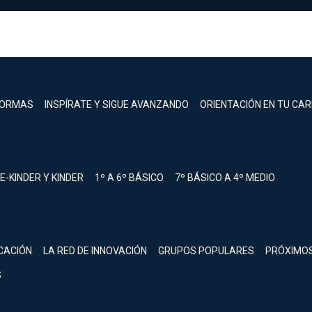
FORMAS
INSPÍRATE Y SIGUE AVANZANDO
ORIENTACIÓN EN TU CA
E-KINDER Y KINDER
1º A 6º BÁSICO
7º BÁSICO A 4º MEDIO
registrarte.
CACIÓN
LA RED DE INNOVACIÓN
GRUPOS POPULARES
PRÓXIMO
Inicia sesión.
S