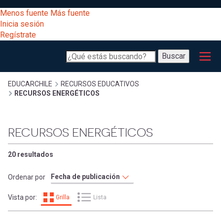
Pasar
[Educarchile
Menos fuente
Más fuente
al
Buscar
Inicia sesión
contenido
Regístrate
principal
Menú
Desarrollo
-
Buscar
profesional
principal
Escritorio]
Expand
Gestión
Sobrescribir
EDUCARCHILE
RECURSOS EDUCATIVOS
RECURSOS ENERGÉTICOS
curricular
Menú
enlaces
Expand
Comunidad
RECURSOS ENERGÉTICOS
entrar
registrarte.
Expand
de
Inicia sesión.
Exploración
20 resultados
a
Expand
ayuda
Ordenar por
[Educarchile
Inicia
mi
Vista por:
Grilla
Lista
sesión
a
Regístrate