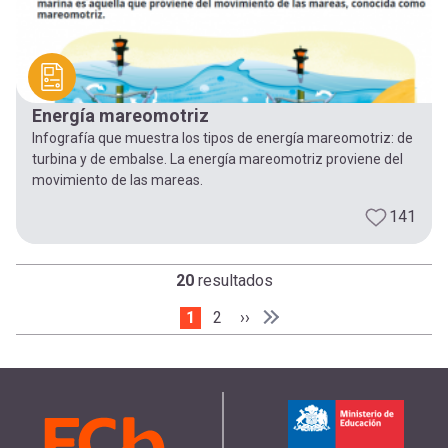
Energía mareomotriz
Infografía que muestra los tipos de energía mareomotriz: de
turbina y de embalse. La energía mareomotriz proviene del
movimiento de las mareas.
141
20
resultados
Página actual
1
Page
2
Siguiente página
››
Paginación
Última página
Última »