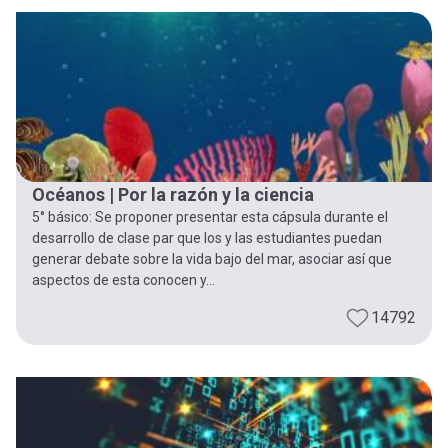
-
cuenta
la
Mobile]
navegación
Menú
entrar
Océanos | Por la razón y la ciencia
5° básico: Se proponer presentar esta cápsula durante el
a
desarrollo de clase par que los y las estudiantes puedan
generar debate sobre la vida bajo del mar, asociar así que
aspectos de esta conocen y...
mi
14792
cuenta