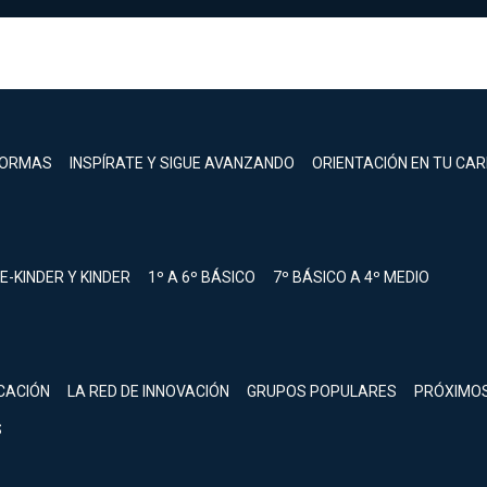
FORMAS
INSPÍRATE Y SIGUE AVANZANDO
ORIENTACIÓN EN TU CA
E-KINDER Y KINDER
1º A 6º BÁSICO
7º BÁSICO A 4º MEDIO
registrarte.
CACIÓN
LA RED DE INNOVACIÓN
GRUPOS POPULARES
PRÓXIMO
Inicia sesión.
S