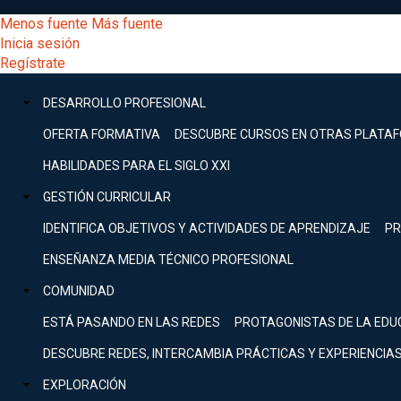
Pasar
[Educarchile
Menos fuente
Más fuente
al
Buscar
Inicia sesión
contenido
Menú
Regístrate
DESARROLLO
principal
-
PROFESIONAL
Menú
DESARROLLO PROFESIONAL
Expand
principal
Escritorio]
GESTIÓN
OFERTA FORMATIVA
DESCUBRE CURSOS EN OTRAS PLATA
CURRICULAR
principal
HABILIDADES PARA EL SIGLO XXI
Expand
Menú
GESTIÓN CURRICULAR
COMUNIDAD
Expand
IDENTIFICA OBJETIVOS Y ACTIVIDADES DE APRENDIZAJE
PR
entrar
EXPLORACIÓN
ENSEÑANZA MEDIA TÉCNICO PROFESIONAL
Expand
a
COMUNIDAD
[Educarchile
Inicia
sesión
ESTÁ PASANDO EN LAS REDES
PROTAGONISTAS DE LA EDU
Regístrate
mi
-
DESCUBRE REDES, INTERCAMBIA PRÁCTICAS Y EXPERIENCIA
EXPLORACIÓN