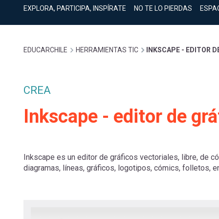
cuenta
Mobile]
EXPLORA, PARTICIPA, INSPÍRATE
NO TE LO PIERDAS
ESPA
Menú
Sobrescribir
EDUCARCHILE
HERRAMIENTAS TIC
INKSCAPE - EDITOR 
entrar
enlaces
a
CREA
de
Inkscape - editor de grá
mi
ayuda
cuenta
Inkscape es un editor de gráficos vectoriales, libre, de 
a
diagramas, líneas, gráficos, logotipos, cómics, folletos, e
la