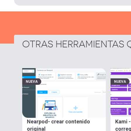
OTRAS HERRAMIENTAS Q
NUEVA
NUEVA
Nearpod- crear contenido
Kami - 
original
correg