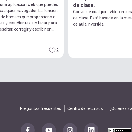
 una aplicación web que puedes
de clase.
cualquier navegador. La función
Convierte cualquier vídeo en un
l de Kami es que proporciona a
de clase. Está basada en la me
es y estudiantes, un lugar para
de aula invertida.
resaltar, corregir y escribir en...
2
Footer
Preguntas frecuentes
Centro de recursos
¿Quiénes s
menu
Redes