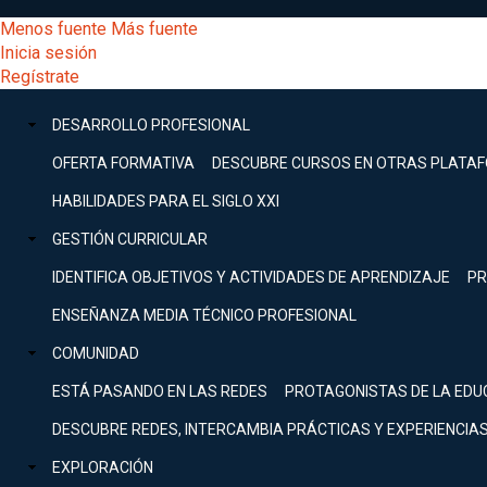
Pasar
[Educarchile
Menos fuente
Más fuente
al
Buscar
Inicia sesión
contenido
Menú
Regístrate
DESARROLLO
principal
-
PROFESIONAL
Menú
DESARROLLO PROFESIONAL
Expand
principal
Escritorio]
GESTIÓN
OFERTA FORMATIVA
DESCUBRE CURSOS EN OTRAS PLATA
CURRICULAR
principal
HABILIDADES PARA EL SIGLO XXI
Expand
Menú
GESTIÓN CURRICULAR
COMUNIDAD
Expand
IDENTIFICA OBJETIVOS Y ACTIVIDADES DE APRENDIZAJE
PR
entrar
EXPLORACIÓN
ENSEÑANZA MEDIA TÉCNICO PROFESIONAL
Expand
a
COMUNIDAD
[Educarchile
Inicia
sesión
ESTÁ PASANDO EN LAS REDES
PROTAGONISTAS DE LA EDU
Regístrate
mi
-
DESCUBRE REDES, INTERCAMBIA PRÁCTICAS Y EXPERIENCIA
EXPLORACIÓN