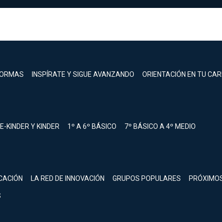
FORMAS
INSPÍRATE Y SIGUE AVANZANDO
ORIENTACIÓN EN TU CA
E-KINDER Y KINDER
1º A 6º BÁSICO
7º BÁSICO A 4º MEDIO
registrarte.
CACIÓN
LA RED DE INNOVACIÓN
GRUPOS POPULARES
PRÓXIMO
Inicia sesión.
S