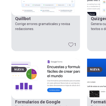
navegación
Quillbot
Quizge
Corrige errores gramaticales y revisa
Genera cue
redacciones.
textos o 
1
NUEVA
NUEVA
Formularios de Google
Format