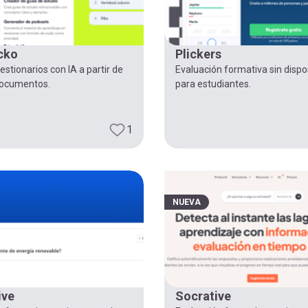
cko
Plickers
stionarios con IA a partir de
Evaluación formativa sin dispo
documentos.
para estudiantes.
1
NUEVA
ive
Socrative