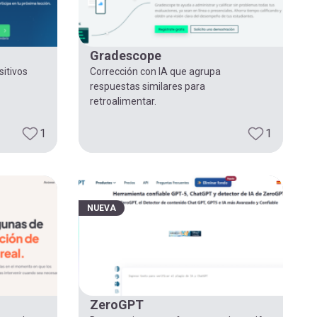
Gradescope
sitivos
Corrección con IA que agrupa
respuestas similares para
retroalimentar.
1
1
NUEVA
ZeroGPT