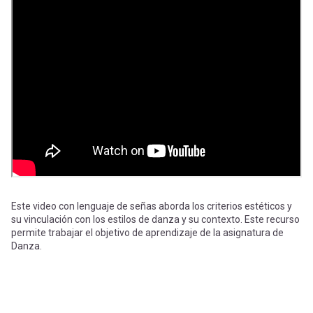
-
cuenta
la
Mobile]
navegación
Menú
entrar
a
mi
Este video con lenguaje de señas aborda los criterios estéticos y
su vinculación con los estilos de danza y su contexto. Este recurso
permite trabajar el objetivo de aprendizaje de la asignatura de
Danza.
cuenta