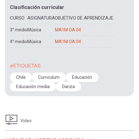
Clasificación curricular
CURSO
ASIGNATURA
OBJETIVO DE APRENDIZAJE
3° medio
Música
MA1M OA 04
4° medio
Música
MA1M OA 04
#ETIQUETAS
Chile
Curriculum
Educación
Educación media
Danza
Video