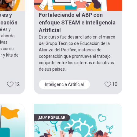
 es y
Fortaleciendo el ABP con
ucación
enfoque STEAM e Inteligencia
é es y
Artificial
” aborda
Este curso fue desarrollado en el marco
ivas
del Grupo Técnico de Educación de la
as como
Alianza del Pacífico, instancia de
 y kits de
cooperación que promueve el trabajo
conjunto entre los sistemas educativos
de sus países...
12
10
Inteligencia Artificial
¡MUY POPULAR!