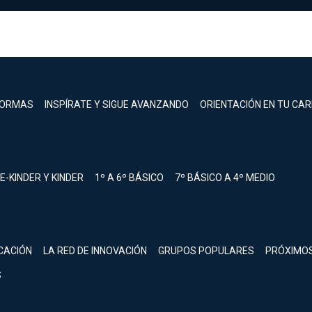
FORMAS
INSPÍRATE Y SIGUE AVANZANDO
ORIENTACIÓN EN TU CA
E-KINDER Y KINDER
1º A 6º BÁSICO
7º BÁSICO A 4º MEDIO
registrarte.
CACIÓN
LA RED DE INNOVACIÓN
GRUPOS POPULARES
PRÓXIMO
Inicia sesión.
S