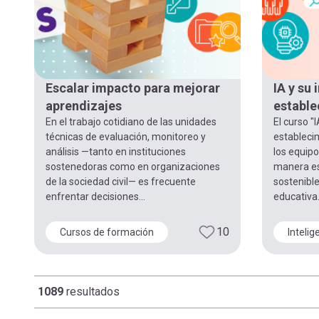
Escalar impacto para mejorar
IA y su 
aprendizajes
estable
En el trabajo cotidiano de las unidades
El curso "I
técnicas de evaluación, monitoreo y
estableci
análisis —tanto en instituciones
los equipo
sostenedoras como en organizaciones
manera est
de la sociedad civil— es frecuente
sostenible
enfrentar decisiones...
educativa.
10
Cursos de formación
Intelige
1089
resultados
Paginación