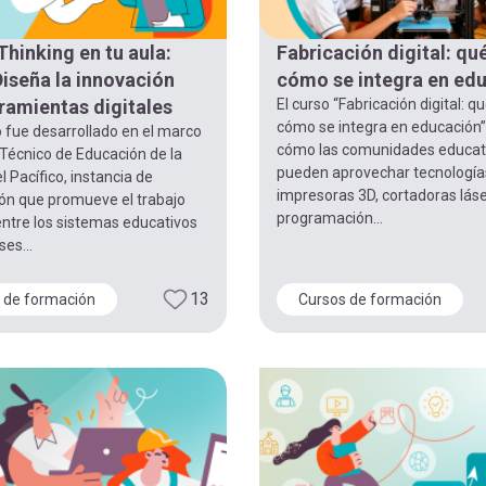
Thinking en tu aula:
Fabricación digital: qué
Diseña la innovación
cómo se integra en ed
ramientas digitales
El curso “Fabricación digital: qu
cómo se integra en educación
 fue desarrollado en el marco
cómo las comunidades educat
Técnico de Educación de la
pueden aprovechar tecnologí
l Pacífico, instancia de
impresoras 3D, cortadoras láser
ón que promueve el trabajo
programación...
entre los sistemas educativos
ses...
13
 de formación
Cursos de formación