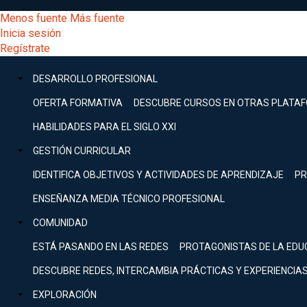
Pasar
[Educarchile
Menos fuente
Más fuente
al
Buscar
Inicia sesión
contenido
Menú
Regístrate
DESARROLLO
principal
-
PROFESIONAL
Menú
DESARROLLO PROFESIONAL
Expand
principal
Escritorio]
GESTIÓN
OFERTA FORMATIVA
DESCUBRE CURSOS EN OTRAS PLATA
CURRICULAR
principal
HABILIDADES PARA EL SIGLO XXI
Expand
Menú
GESTIÓN CURRICULAR
COMUNIDAD
Expand
IDENTIFICA OBJETIVOS Y ACTIVIDADES DE APRENDIZAJE
PR
entrar
EXPLORACIÓN
ENSEÑANZA MEDIA TÉCNICO PROFESIONAL
Expand
a
COMUNIDAD
[Educarchile
Inicia
sesión
ESTÁ PASANDO EN LAS REDES
PROTAGONISTAS DE LA EDU
Regístrate
mi
-
DESCUBRE REDES, INTERCAMBIA PRÁCTICAS Y EXPERIENCIA
EXPLORACIÓN