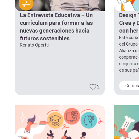
navegación
La Entrevista Educativa – Un
Design 
currículum para formar a las
Crea y 
nuevas generaciones hacia
con her
futuros sostenibles
Este curso
del Grupo 
Renato Opertti
Alianza de
cooperaci
conjunto 
de sus paí
Cursos
2