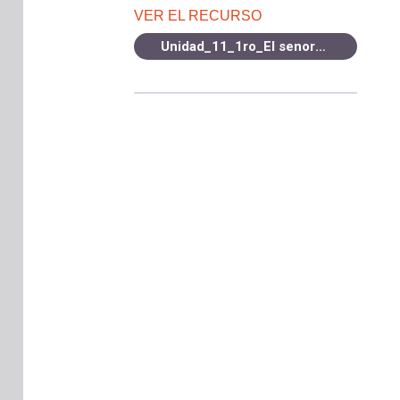
VER EL RECURSO
Unidad_11_1ro_El senor_don_Gato.pdf