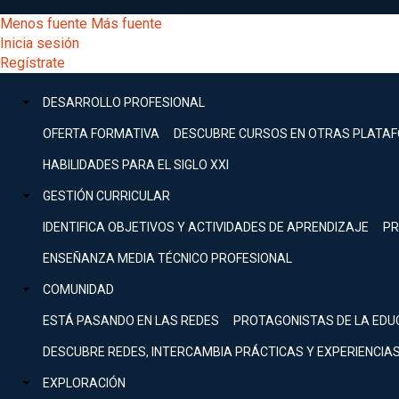
Pasar
[Educarchile
Menos fuente
Más fuente
al
Buscar
Inicia sesión
contenido
Menú
Regístrate
DESARROLLO
principal
-
PROFESIONAL
Menú
DESARROLLO PROFESIONAL
Expand
principal
Escritorio]
GESTIÓN
OFERTA FORMATIVA
DESCUBRE CURSOS EN OTRAS PLATA
CURRICULAR
principal
HABILIDADES PARA EL SIGLO XXI
Expand
Menú
GESTIÓN CURRICULAR
COMUNIDAD
Expand
IDENTIFICA OBJETIVOS Y ACTIVIDADES DE APRENDIZAJE
PR
entrar
EXPLORACIÓN
ENSEÑANZA MEDIA TÉCNICO PROFESIONAL
Expand
a
COMUNIDAD
[Educarchile
Inicia
sesión
ESTÁ PASANDO EN LAS REDES
PROTAGONISTAS DE LA EDU
Regístrate
mi
-
DESCUBRE REDES, INTERCAMBIA PRÁCTICAS Y EXPERIENCIA
EXPLORACIÓN