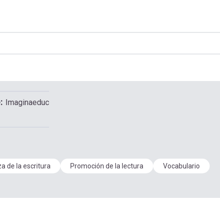
e
Imaginaeduc
 de la escritura
Promoción de la lectura
Vocabulario