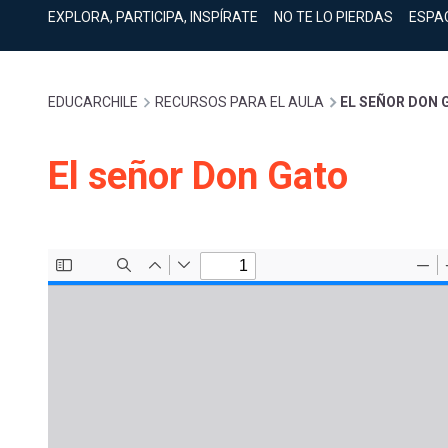
cuenta
Mobile]
EXPLORA, PARTICIPA, INSPÍRATE
NO TE LO PIERDAS
ESPA
Menú
Sobrescribir
EDUCARCHILE
RECURSOS PARA EL AULA
EL SEÑOR DON 
entrar
enlaces
El señor Don Gato
a
de
mi
ayuda
cuenta
a
la