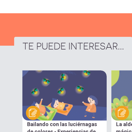
TE PUEDE INTERESAR...
Bailando con las luciérnagas
La ald
de colores - Experiencias de
mágica