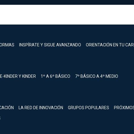
FORMAS
INSPÍRATE Y SIGUE AVANZANDO
ORIENTACIÓN EN TU CA
E-KINDER Y KINDER
1º A 6º BÁSICO
7º BÁSICO A 4º MEDIO
registrarte.
CACIÓN
LA RED DE INNOVACIÓN
GRUPOS POPULARES
PRÓXIMO
Inicia sesión.
S