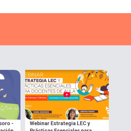
soro -
Webinar Estrategia LEC y
gación
Prácticas Esenciales para