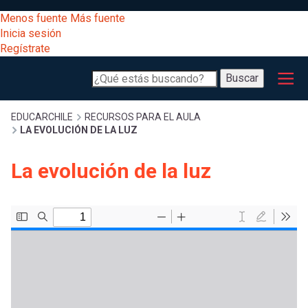
Pasar
[Educarchile
Menos fuente
Más fuente
al
Buscar
Inicia sesión
contenido
Regístrate
principal
Menú
Desarrollo
-
Buscar
profesional
principal
Escritorio]
Expand
Gestión
Sobrescribir
EDUCARCHILE
RECURSOS PARA EL AULA
LA EVOLUCIÓN DE LA LUZ
curricular
Menú
enlaces
Expand
La evolución de la luz
Comunidad
entrar
registrarte.
Expand
de
Inicia sesión.
Exploración
a
Expand
ayuda
[Educarchile
Inicia
mi
sesión
a
Regístrate