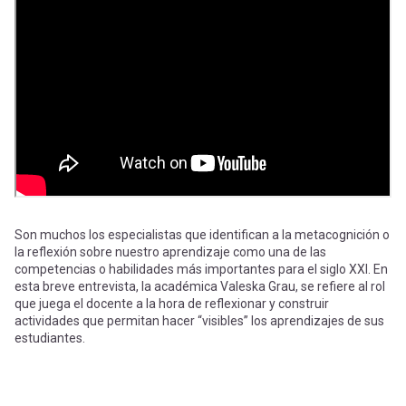
-
cuenta
la
Mobile]
navegación
Menú
entrar
a
Son muchos los especialistas que identifican a la metacognición o
la reflexión sobre nuestro aprendizaje como una de las
mi
competencias o habilidades más importantes para el siglo XXI. En
esta breve entrevista, la académica Valeska Grau, se refiere al rol
que juega el docente a la hora de reflexionar y construir
cuenta
actividades que permitan hacer “visibles” los aprendizajes de sus
estudiantes.