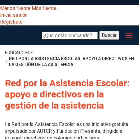
Pasar
[Educarchile
Menos fuente
Más fuente
al
Buscar
Inicia sesión
contenido
Regístrate
principal
Menú
Desarrollo
-
Buscar
profesional
principal
Escritorio]
Expand
Gestión
Sobrescribir
EDUCARCHILE
RED POR LA ASISTENCIA ESCOLAR: APOYO A DIRECTIVOS EN
curricular
Menú
LA GESTIÓN DE LA ASISTENCIA
enlaces
Expand
Comunidad
Red por la Asistencia Escolar:
entrar
registrarte.
Expand
de
apoyo a directivos en la
Inicia sesión.
Exploración
a
gestión de la asistencia
Expand
ayuda
[Educarchile
Inicia
mi
La Red por la Asistencia Escolar es una iniciativa gratuita
sesión
a
impulsada por AUTER y Fundación Presente, dirigida a
Regístrate
equipos directivos de colegios particulares