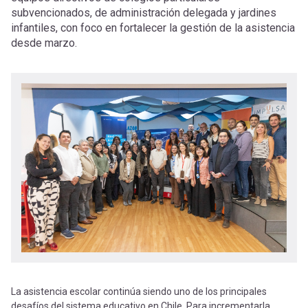
-
cuenta
subvencionados, de administración delegada y jardines
la
infantiles, con foco en fortalecer la gestión de la asistencia
Mobile]
desde marzo.
navegación
Menú
entrar
a
mi
cuenta
La asistencia escolar continúa siendo uno de los principales
desafíos del sistema educativo en Chile. Para incrementarla