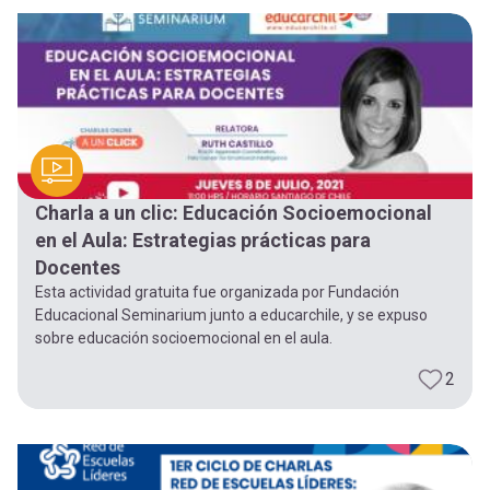
-
cuenta
la
Mobile]
navegación
Menú
entrar
Charla a un clic: Educación Socioemocional
en el Aula: Estrategias prácticas para
a
Docentes
Esta actividad gratuita fue organizada por Fundación
Educacional Seminarium junto a educarchile, y se expuso
mi
sobre educación socioemocional en el aula.
2
cuenta