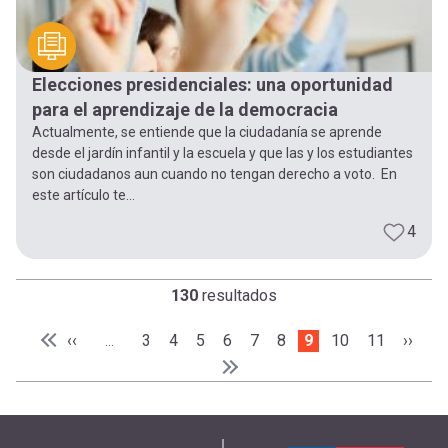
Elecciones presidenciales: una oportunidad
para el aprendizaje de la democracia
Actualmente, se entiende que la ciudadanía se aprende
desde el jardín infantil y la escuela y que las y los estudiantes
son ciudadanos aun cuando no tengan derecho a voto. En
este artículo te...
4
130
resultados
Paginación
Página anterior
‹‹
Page
3
Page
4
Page
5
Page
6
Page
7
Page
8
Página actual
9
Page
10
Page
11
Siguie
››
…
Primera página
« Primera
Última página
Última »