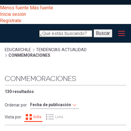
Pasar
[Educarchile
Menos fuente
Más fuente
al
Buscar
Inicia sesión
contenido
Regístrate
principal
Menú
Desarrollo
-
Buscar
profesional
principal
Escritorio]
Expand
Gestión
Sobrescribir
EDUCARCHILE
TENDENCIAS-ACTUALIDAD
CONMEMORACIONES
curricular
Menú
enlaces
Expand
Comunidad
CONMEMORACIONES
entrar
registrarte.
Expand
de
Inicia sesión.
Exploración
130 resultados
a
Expand
ayuda
Ordenar por
[Educarchile
Inicia
mi
Vista por:
Grilla
Lista
sesión
a
Regístrate