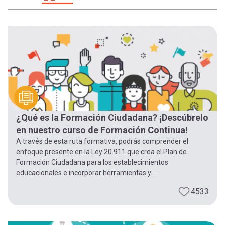
-
cuenta
la
Mobile]
navegación
Menú
entrar
¿Qué es la Formación Ciudadana? ¡Descúbrelo
a
en nuestro curso de Formación Continua!
A través de esta ruta formativa, podrás comprender el
mi
enfoque presente en la Ley 20.911 que crea el Plan de
Formación Ciudadana para los establecimientos
educacionales e incorporar herramientas y...
cuenta
4533