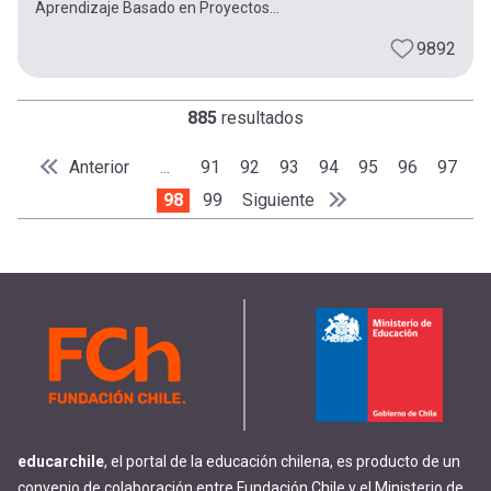
Aprendizaje Basado en Proyectos...
9892
885
resultados
Paginación
Página anterior
Anterior
Page
91
Page
92
Page
93
Page
94
Page
95
Page
96
Page
97
…
Primera página
« Primero
Página actual
98
Page
99
Siguiente página
Siguiente
Última página
Último »
educarchile
, el portal de la educación chilena, es producto de un
convenio de colaboración entre Fundación Chile y el Ministerio de