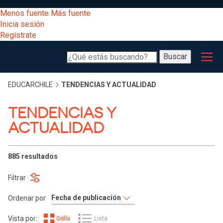
Pasar
[Educarchile
Menos fuente
Más fuente
al
Buscar
Inicia sesión
contenido
Regístrate
principal
Menú
Desarrollo
-
Buscar
profesional
principal
Escritorio]
Expand
Gestión
Sobrescribir
EDUCARCHILE
TENDENCIAS Y ACTUALIDAD
curricular
Menú
TENDENCIAS Y
enlaces
Expand
ACTUALIDAD
Comunidad
entrar
registrarte.
Expand
de
Inicia sesión.
Exploración
885 resultados
a
Expand
ayuda
Filtrar
[Educarchile
Inicia
mi
Ordenar por
sesión
a
Regístrate
Vista por:
Grilla
Lista