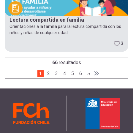
Lectura compartida en familia
Orientaciones a la familia para la lectura compartida con los
niños y niñas de cualquier edad.
3
66
resultados
Página actual
1
Page
2
Page
3
Page
4
Page
5
Page
6
Siguiente página
››
Paginación
Última página
Última »