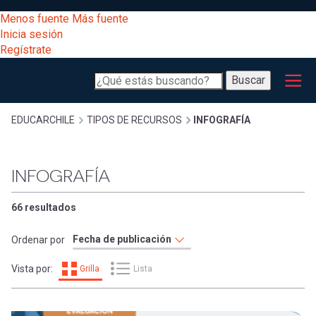
Pasar
[Educarchile
Menos fuente
Más fuente
al
Buscar
Inicia sesión
contenido
Regístrate
principal
Menú
Desarrollo
-
Buscar
profesional
principal
Escritorio]
Expand
Gestión
Sobrescribir
EDUCARCHILE
TIPOS DE RECURSOS
INFOGRAFÍA
curricular
Menú
enlaces
Expand
INFOGRAFÍA
Comunidad
entrar
registrarte.
Expand
de
66 resultados
Inicia sesión.
Exploración
a
Ordenar por
Expand
ayuda
Vista por:
Grilla
Lista
[Educarchile
Inicia
mi
sesión
a
Regístrate