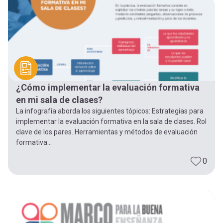
-
cuenta
la
Mobile]
navegación
Menú
¿Cómo implementar la evaluación formativa
entrar
en mi sala de clases?
La infografía aborda los siguientes tópicos: Estrategias para
a
implementar la evaluación formativa en la sala de clases. Rol
clave de los pares. Herramientas y métodos de evaluación
formativa...
mi
0
cuenta