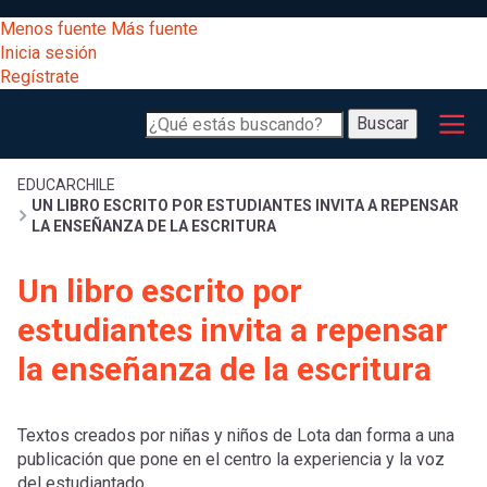
Pasar
[Educarchile
Menos fuente
Más fuente
al
Buscar
Inicia sesión
contenido
Regístrate
principal
Menú
Desarrollo
-
Buscar
profesional
principal
Escritorio]
Expand
Gestión
Sobrescribir
EDUCARCHILE
UN LIBRO ESCRITO POR ESTUDIANTES INVITA A REPENSAR
curricular
Menú
LA ENSEÑANZA DE LA ESCRITURA
enlaces
Expand
Comunidad
Un libro escrito por
entrar
registrarte.
Expand
de
estudiantes invita a repensar
Inicia sesión.
Exploración
a
la enseñanza de la escritura
Expand
ayuda
[Educarchile
Inicia
mi
Textos creados por niñas y niños de Lota dan forma a una
sesión
a
publicación que pone en el centro la experiencia y la voz
Regístrate
del estudiantado.