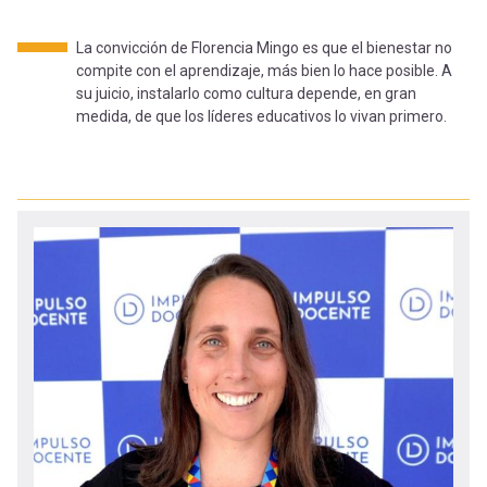
-
cuenta
la
La convicción de Florencia Mingo es que el bienestar no
Mobile]
compite con el aprendizaje, más bien lo hace posible. A
navegación
su juicio, instalarlo como cultura depende, en gran
medida, de que los líderes educativos lo vivan primero.
Menú
entrar
a
mi
cuenta