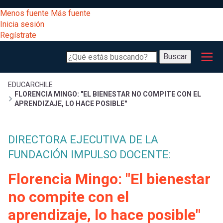
Pasar
[Educarchile
Menos fuente
Más fuente
al
Buscar
Inicia sesión
contenido
Regístrate
principal
Menú
Desarrollo
-
Buscar
profesional
principal
Escritorio]
Expand
Gestión
Sobrescribir
EDUCARCHILE
FLORENCIA MINGO: "EL BIENESTAR NO COMPITE CON EL
curricular
Menú
APRENDIZAJE, LO HACE POSIBLE"
enlaces
Expand
Comunidad
entrar
DIRECTORA EJECUTIVA DE LA
registrarte.
Expand
de
Inicia sesión.
FUNDACIÓN IMPULSO DOCENTE:
Exploración
a
Expand
ayuda
Florencia Mingo: "El bienestar
[Educarchile
Inicia
mi
no compite con el
sesión
a
aprendizaje, lo hace posible"
Regístrate