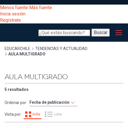
Pasar
[Educarchile
Menos fuente
Más fuente
al
Buscar
Inicia sesión
contenido
Regístrate
principal
Menú
Desarrollo
-
Buscar
profesional
principal
Escritorio]
Expand
Gestión
Sobrescribir
EDUCARCHILE
TENDENCIAS Y ACTUALIDAD
AULA MULTIGRADO
curricular
Menú
enlaces
Expand
Comunidad
AULA MULTIGRADO
entrar
registrarte.
Expand
de
Inicia sesión.
Exploración
5 resultados
a
Expand
ayuda
Ordenar por
[Educarchile
Inicia
mi
Vista por:
Grilla
Lista
sesión
a
Regístrate