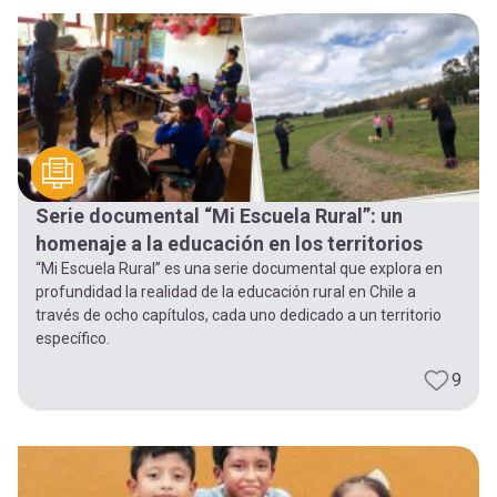
-
cuenta
la
Mobile]
navegación
Menú
entrar
Serie documental “Mi Escuela Rural”: un
homenaje a la educación en los territorios
a
“Mi Escuela Rural” es una serie documental que explora en
profundidad la realidad de la educación rural en Chile a
través de ocho capítulos, cada uno dedicado a un territorio
mi
específico.
9
cuenta