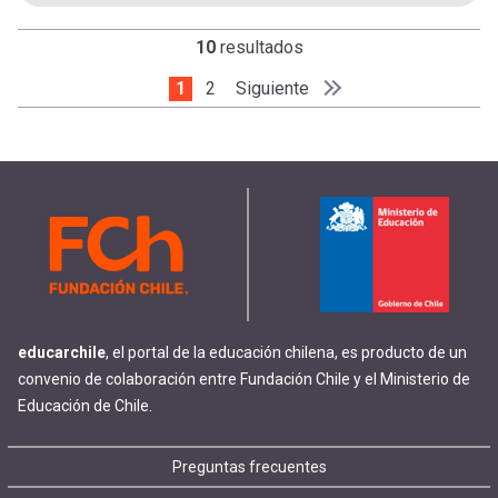
10
resultados
Página actual
1
Page
2
Siguiente página
Siguiente
Paginación
Última página
Último »
educarchile
, el portal de la educación chilena, es producto de un
convenio de colaboración entre Fundación Chile y el Ministerio de
Educación de Chile.
Footer
Preguntas frecuentes