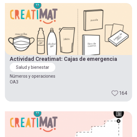
-
cuenta
la
Mobile]
navegación
Menú
entrar
Actividad Creatimat: Cajas de emergencia
Salud y bienestar
a
Números y operaciones
OA3
mi
164
cuenta