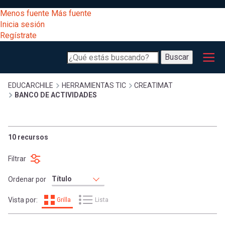
Pasar
[Educarchile
Menos fuente
Más fuente
al
Buscar
Inicia sesión
contenido
Regístrate
principal
Menú
Desarrollo
-
Buscar
profesional
principal
Escritorio]
Expand
Gestión
Sobrescribir
EDUCARCHILE
HERRAMIENTAS TIC
CREATIMAT
BANCO DE ACTIVIDADES
curricular
Menú
enlaces
Expand
Comunidad
entrar
10 recursos
registrarte.
Expand
de
Inicia sesión.
Exploración
Filtrar
a
Expand
ayuda
Ordenar por
[Educarchile
Inicia
mi
Vista por:
Grilla
Lista
sesión
a
Regístrate