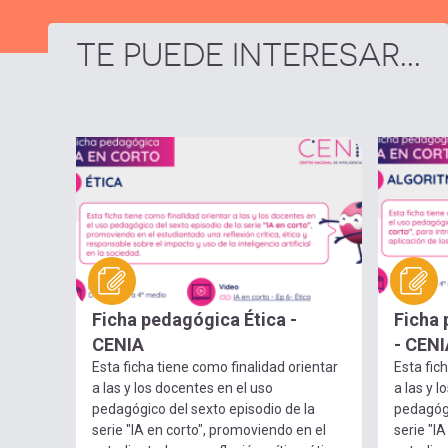
TE PUEDE INTERESAR...
Ficha pedagógica Ética -
Ficha
CENIA
- CENI
Esta ficha tiene como finalidad orientar
Esta fic
a las y los docentes en el uso
a las y 
pedagógico del sexto episodio de la
pedagógi
serie "IA en corto", promoviendo en el
serie "IA