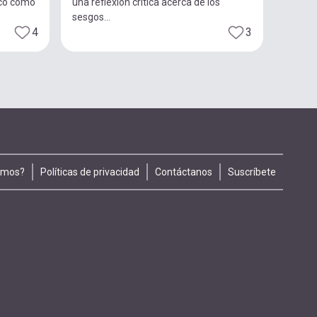
ico como
una reflexión crítica acerca de los
sesgos...
4
3
omos?
Políticas de privacidad
Contáctanos
Suscríbete