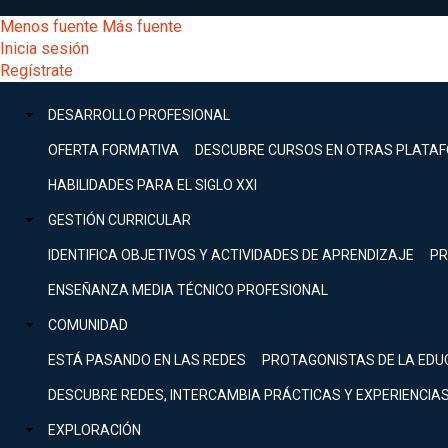
Pasar
[Educarchile
Menos fuente
Más fuente
al
Buscar
Inicia sesión
contenido
Menú
Regístrate
DESARROLLO
principal
-
PROFESIONAL
Menú
DESARROLLO PROFESIONAL
Expand
principal
Escritorio]
GESTIÓN
OFERTA FORMATIVA
DESCUBRE CURSOS EN OTRAS PLATA
CURRICULAR
principal
HABILIDADES PARA EL SIGLO XXI
Expand
Menú
GESTIÓN CURRICULAR
COMUNIDAD
Expand
IDENTIFICA OBJETIVOS Y ACTIVIDADES DE APRENDIZAJE
PR
entrar
EXPLORACIÓN
ENSEÑANZA MEDIA TÉCNICO PROFESIONAL
Expand
a
COMUNIDAD
[Educarchile
Inicia
sesión
ESTÁ PASANDO EN LAS REDES
PROTAGONISTAS DE LA EDU
Regístrate
mi
-
DESCUBRE REDES, INTERCAMBIA PRÁCTICAS Y EXPERIENCIA
EXPLORACIÓN