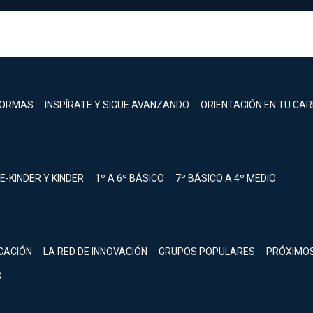
FORMAS
INSPÍRATE Y SIGUE AVANZANDO
ORIENTACIÓN EN TU CA
E-KINDER Y KINDER
1º A 6º BÁSICO
7º BÁSICO A 4º MEDIO
registrarte.
CACIÓN
LA RED DE INNOVACIÓN
GRUPOS POPULARES
PRÓXIMO
Inicia sesión.
S