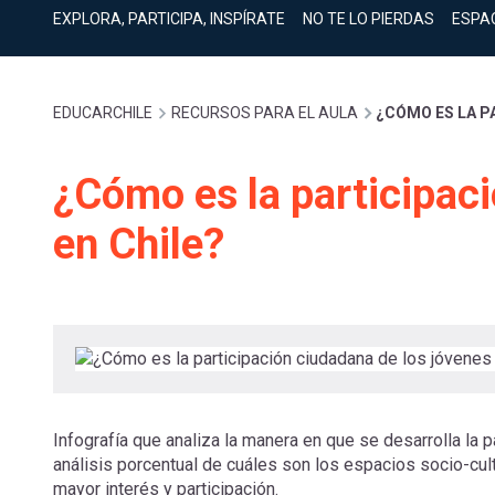
cuenta
Mobile]
EXPLORA, PARTICIPA, INSPÍRATE
NO TE LO PIERDAS
ESPA
Menú
Sobrescribir
EDUCARCHILE
RECURSOS PARA EL AULA
¿CÓMO ES LA P
entrar
enlaces
¿Cómo es la participac
a
en Chile?
de
mi
ayuda
cuenta
a
Infografía que analiza la manera en que se desarrolla la 
la
análisis porcentual de cuáles son los espacios socio-cult
mayor interés y participación.