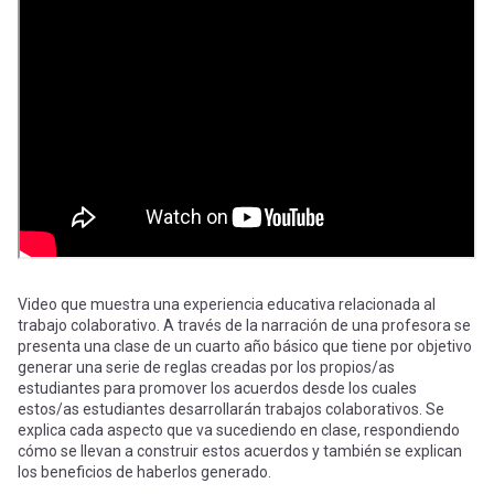
-
cuenta
la
Mobile]
navegación
Menú
entrar
a
Video que muestra una experiencia educativa relacionada al
mi
trabajo colaborativo. A través de la narración de una profesora se
presenta una clase de un cuarto año básico que tiene por objetivo
generar una serie de reglas creadas por los propios/as
estudiantes para promover los acuerdos desde los cuales
cuenta
estos/as estudiantes desarrollarán trabajos colaborativos. Se
explica cada aspecto que va sucediendo en clase, respondiendo
cómo se llevan a construir estos acuerdos y también se explican
los beneficios de haberlos generado.