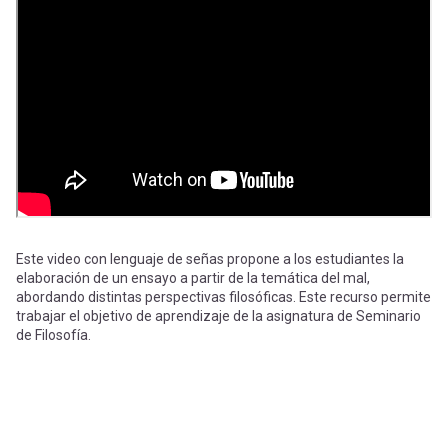
-
cuenta
la
Mobile]
navegación
Menú
entrar
a
Este video con lenguaje de señas propone a los estudiantes la
elaboración de un ensayo a partir de la temática del mal,
mi
abordando distintas perspectivas filosóficas. Este recurso permite
trabajar el objetivo de aprendizaje de la asignatura de Seminario
de Filosofía.
cuenta