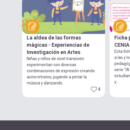
La aldea de las formas
Ficha 
mágicas - Experiencias de
CENIA
Investigación en Artes
Esta fic
a las y 
Niñas y niños de nivel transición
pedagógi
experimentan con diversas
serie "I
combinaciones de expresión creando
estudian
autorretratos, jugando a pintar la
y...
música y danzando.
4