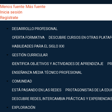
Pasar
[Educarchile
Menos fuente
Más fuente
al
Buscar
Inicia sesión
contenido
Menú
Regístrate
DESARROLLO
principal
-
PROFESIONAL
Menú
DESARROLLO PROFESIONAL
Expand
principal
Escritorio]
GESTIÓN
OFERTA FORMATIVA
DESCUBRE CURSOS EN OTRAS PLATA
CURRICULAR
principal
HABILIDADES PARA EL SIGLO XXI
Expand
Menú
GESTIÓN CURRICULAR
COMUNIDAD
Expand
IDENTIFICA OBJETIVOS Y ACTIVIDADES DE APRENDIZAJE
PR
entrar
EXPLORACIÓN
ENSEÑANZA MEDIA TÉCNICO PROFESIONAL
Expand
a
COMUNIDAD
[Educarchile
Inicia
sesión
ESTÁ PASANDO EN LAS REDES
PROTAGONISTAS DE LA EDU
Regístrate
mi
-
DESCUBRE REDES, INTERCAMBIA PRÁCTICAS Y EXPERIENCIA
EXPLORACIÓN