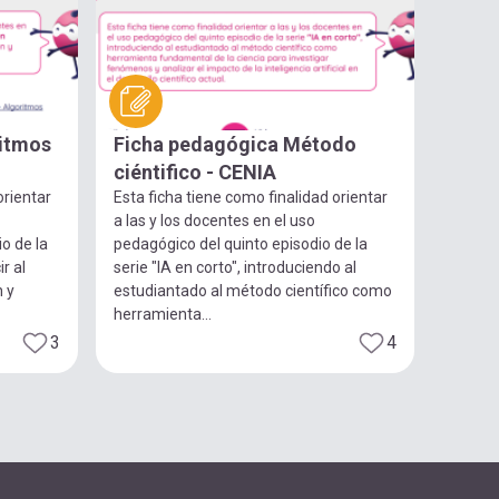
ritmos
Ficha pedagógica Método
ciéntifico - CENIA
orientar
Esta ficha tiene como finalidad orientar
a las y los docentes en el uso
o de la
pedagógico del quinto episodio de la
ir al
serie "IA en corto", introduciendo al
 y
estudiantado al método científico como
herramienta...
3
4