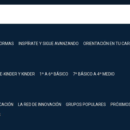
FORMAS
INSPÍRATE Y SIGUE AVANZANDO
ORIENTACIÓN EN TU CA
E-KINDER Y KINDER
1º A 6º BÁSICO
7º BÁSICO A 4º MEDIO
registrarte.
CACIÓN
LA RED DE INNOVACIÓN
GRUPOS POPULARES
PRÓXIMO
Inicia sesión.
S