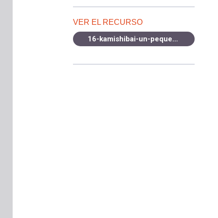
VER EL RECURSO
16-kamishibai-un-pequeno-teatro-de-papel-para-contar-tus-historias.pdf