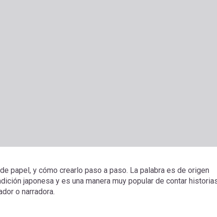
 de papel, y cómo crearlo paso a paso. La palabra es de origen
radición japonesa y es una manera muy popular de contar historias
ador o narradora.