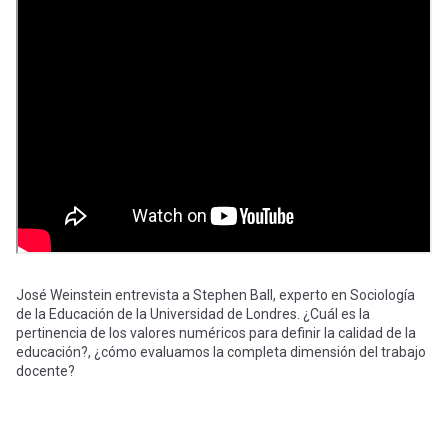
-
cuenta
la
Mobile]
navegación
Menú
entrar
a
mi
José Weinstein entrevista a Stephen Ball, experto en Sociología
de la Educación de la Universidad de Londres. ¿Cuál es la
pertinencia de los valores numéricos para definir la calidad de la
educación?, ¿cómo evaluamos la completa dimensión del trabajo
cuenta
docente?