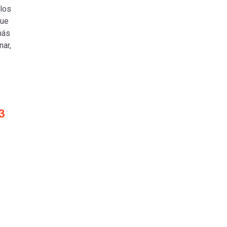
ulos
que
más
nar,
3