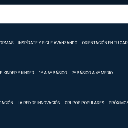
FORMAS
INSPÍRATE Y SIGUE AVANZANDO
ORIENTACIÓN EN TU CA
E-KINDER Y KINDER
1º A 6º BÁSICO
7º BÁSICO A 4º MEDIO
registrarte.
CACIÓN
LA RED DE INNOVACIÓN
GRUPOS POPULARES
PRÓXIMO
Inicia sesión.
S