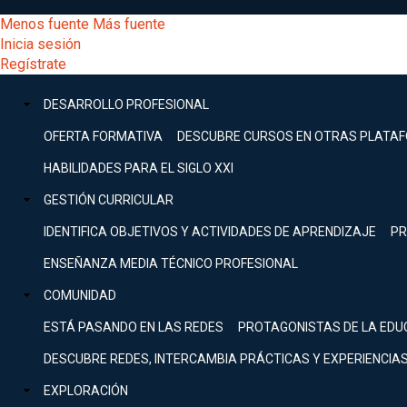
Pasar
[Educarchile
Menos fuente
Más fuente
al
Buscar
Inicia sesión
contenido
Menú
Regístrate
DESARROLLO
principal
-
PROFESIONAL
Menú
DESARROLLO PROFESIONAL
Expand
principal
Escritorio]
GESTIÓN
OFERTA FORMATIVA
DESCUBRE CURSOS EN OTRAS PLATA
CURRICULAR
principal
HABILIDADES PARA EL SIGLO XXI
Expand
Menú
GESTIÓN CURRICULAR
COMUNIDAD
Expand
IDENTIFICA OBJETIVOS Y ACTIVIDADES DE APRENDIZAJE
PR
entrar
EXPLORACIÓN
ENSEÑANZA MEDIA TÉCNICO PROFESIONAL
Expand
a
COMUNIDAD
[Educarchile
Inicia
sesión
ESTÁ PASANDO EN LAS REDES
PROTAGONISTAS DE LA EDU
Regístrate
mi
-
DESCUBRE REDES, INTERCAMBIA PRÁCTICAS Y EXPERIENCIA
EXPLORACIÓN