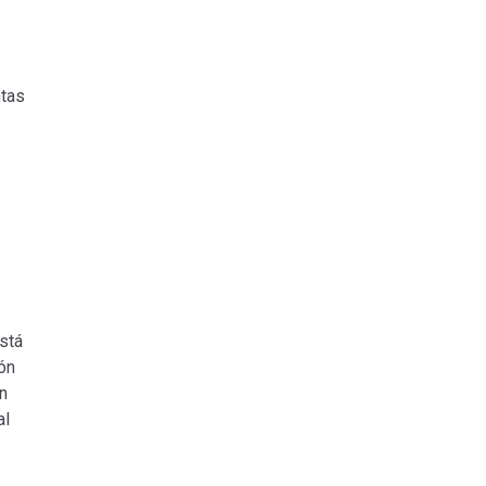
ntas
está
ión
n
al