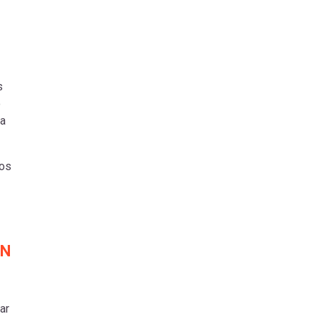
s
o
 a
mos
UN
ar