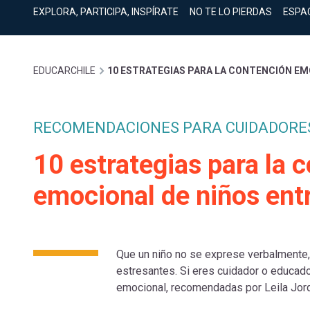
cuenta
Mobile]
EXPLORA, PARTICIPA, INSPÍRATE
NO TE LO PIERDAS
ESPA
Menú
Sobrescribir
EDUCARCHILE
10 ESTRATEGIAS PARA LA CONTENCIÓN EMO
entrar
enlaces
a
RECOMENDACIONES PARA CUIDADORE
de
10 estrategias para la 
mi
emocional de niños entr
ayuda
cuenta
a
Que un niño no se exprese verbalmente,
estresantes. Si eres cuidador o educado
la
emocional, recomendadas por Leila Jorqu