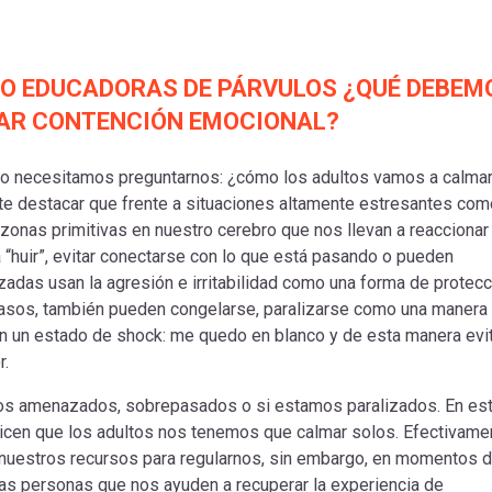
 O EDUCADORAS DE PÁRVULOS ¿QUÉ DEBEM
DAR CONTENCIÓN EMOCIONAL?
ero necesitamos preguntarnos: ¿cómo los adultos vamos a calmar
te destacar que frente a situaciones altamente estresantes com
zonas primitivas en nuestro cerebro que nos llevan a reaccionar
“huir”, evitar conectarse con lo que está pasando o pueden
as usan la agresión e irritabilidad como una forma de protecc
 casos, también pueden congelarse, paralizarse como una manera
en un estado de shock: me quedo en blanco y de esta manera evi
r.
mos amenazados, sobrepasados o si estamos paralizados. En es
icen que los adultos nos tenemos que calmar solos. Efectivame
uestros recursos para regularnos, sin embargo, en momentos 
ras personas que nos ayuden a recuperar la experiencia de