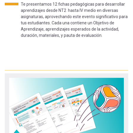
-
cuenta
Te presentamos 12 fichas pedagógicas para desarrollar
la
aprendizajes desde NT2 hasta IV medio en diversas
Mobile]
asignaturas, aprovechando este evento significativo para
tus estudiantes. Cada una contiene un Objetivo de
navegación
Aprendizaje, aprendizajes esperados de la actividad,
Menú
duración, materiales, y pauta de evaluación.
entrar
a
mi
cuenta