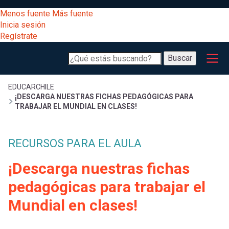
Pasar
[Educarchile
Menos fuente
Más fuente
al
Buscar
Inicia sesión
contenido
Regístrate
principal
Menú
Desarrollo
-
Buscar
profesional
principal
Escritorio]
Expand
Gestión
Sobrescribir
EDUCARCHILE
¡DESCARGA NUESTRAS FICHAS PEDAGÓGICAS PARA
curricular
Menú
TRABAJAR EL MUNDIAL EN CLASES!
enlaces
Expand
Comunidad
entrar
RECURSOS PARA EL AULA
registrarte.
Expand
de
Inicia sesión.
Exploración
¡Descarga nuestras fichas
a
Expand
ayuda
pedagógicas para trabajar el
[Educarchile
Inicia
mi
Mundial en clases!
sesión
a
Regístrate