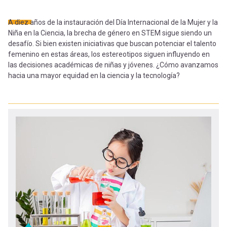
-
cuenta
la
A diez años de la instauración del Día Internacional de la Mujer y la
Mobile]
Niña en la Ciencia, la brecha de género en STEM sigue siendo un
navegación
desafío. Si bien existen iniciativas que buscan potenciar el talento
femenino en estas áreas, los estereotipos siguen influyendo en
Menú
las decisiones académicas de niñas y jóvenes. ¿Cómo avanzamos
hacia una mayor equidad en la ciencia y la tecnología?
entrar
a
mi
cuenta