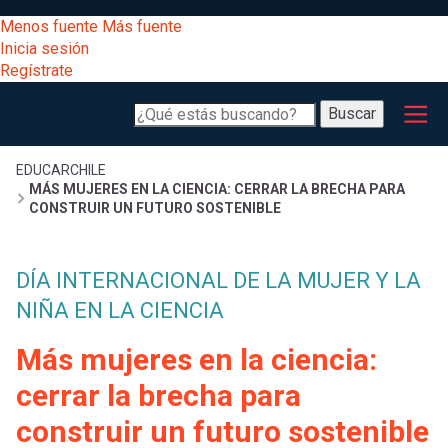
Pasar
[Educarchile
Menos fuente
Más fuente
al
Buscar
Inicia sesión
contenido
Regístrate
principal
Menú
Desarrollo
-
Buscar
profesional
principal
Escritorio]
Expand
Gestión
Sobrescribir
EDUCARCHILE
MÁS MUJERES EN LA CIENCIA: CERRAR LA BRECHA PARA
curricular
Menú
CONSTRUIR UN FUTURO SOSTENIBLE
enlaces
Expand
Comunidad
entrar
DÍA INTERNACIONAL DE LA MUJER Y LA
registrarte.
Expand
de
Inicia sesión.
NIÑA EN LA CIENCIA
Exploración
a
Expand
ayuda
Más mujeres en la ciencia:
[Educarchile
Inicia
mi
cerrar la brecha para
sesión
a
construir un futuro sostenible
Regístrate