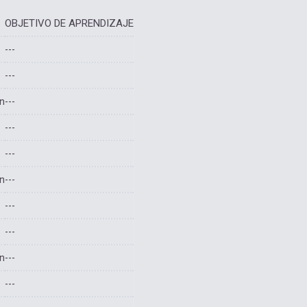
OBJETIVO DE APRENDIZAJE
---
---
ón
---
---
---
ón
---
---
---
ón
---
---