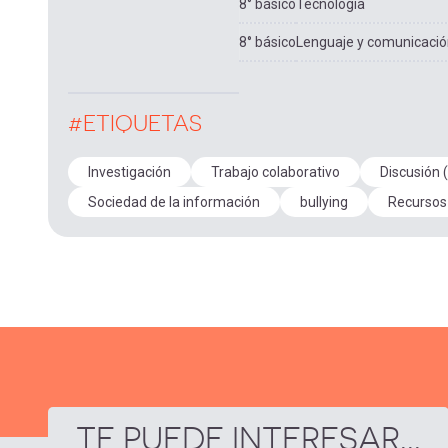
8° básico
Tecnología
8° básico
Lenguaje y comunicaci
#ETIQUETAS
Investigación
Trabajo colaborativo
Discusión
Sociedad de la información
bullying
Recursos
TE PUEDE INTERESAR...