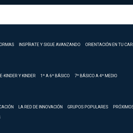
FORMAS
INSPÍRATE Y SIGUE AVANZANDO
ORIENTACIÓN EN TU CA
E-KINDER Y KINDER
1º A 6º BÁSICO
7º BÁSICO A 4º MEDIO
registrarte.
CACIÓN
LA RED DE INNOVACIÓN
GRUPOS POPULARES
PRÓXIMO
Inicia sesión.
S