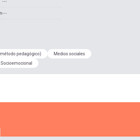
---
ón
---
 (método pedagógico)
Medios sociales
 Socioemocional