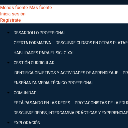
Pasar
[Educarchile
Menos fuente
Más fuente
al
Buscar
Inicia sesión
contenido
Menú
Regístrate
DESARROLLO
principal
-
PROFESIONAL
Menú
DESARROLLO PROFESIONAL
Expand
principal
Escritorio]
GESTIÓN
OFERTA FORMATIVA
DESCUBRE CURSOS EN OTRAS PLATA
CURRICULAR
principal
HABILIDADES PARA EL SIGLO XXI
Expand
Menú
GESTIÓN CURRICULAR
COMUNIDAD
Expand
IDENTIFICA OBJETIVOS Y ACTIVIDADES DE APRENDIZAJE
PR
entrar
EXPLORACIÓN
ENSEÑANZA MEDIA TÉCNICO PROFESIONAL
Expand
a
COMUNIDAD
[Educarchile
Inicia
sesión
ESTÁ PASANDO EN LAS REDES
PROTAGONISTAS DE LA EDU
Regístrate
mi
-
DESCUBRE REDES, INTERCAMBIA PRÁCTICAS Y EXPERIENCIA
EXPLORACIÓN