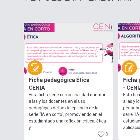
Ficha pedagógica Ética -
Ficha
CENIA
- CENI
Esta ficha tiene como finalidad orientar
Esta fic
a las y los docentes en el uso
a las y 
pedagógico del sexto episodio de la
pedagógi
serie "IA en corto", promoviendo en el
serie "IA
estudiantado una reflexión crítica, ética
estudian
y...
aplicació
3