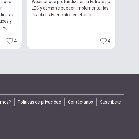
ra que
Webinar que profundiza en la Estrategia
an
LEC y cómo se pueden implementar las
ticas a
Prácticas Esenciales en el aula.
luces y
nes,
4
4
omos?
Políticas de privacidad
Contáctanos
Suscríbete