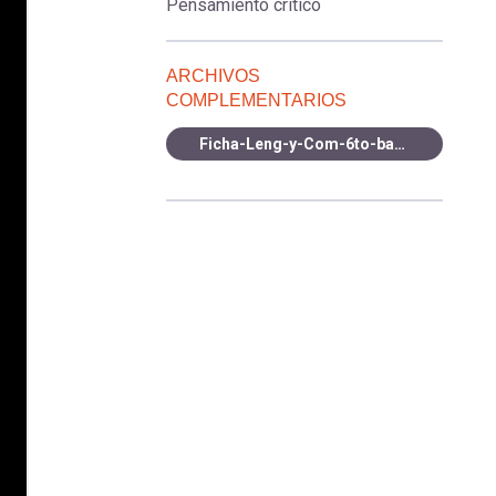
Pensamiento crítico
ARCHIVOS
COMPLEMENTARIOS
Ficha-Leng-y-Com-6to-basico-NUEVO-VOCABULARIO-OA30.pdf