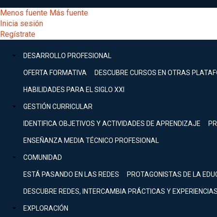
Pasar
[Educarchile
Menos fuente
Más fuente
al
Buscar
Inicia sesión
contenido
Menú
Regístrate
DESARROLLO
principal
-
PROFESIONAL
Menú
DESARROLLO PROFESIONAL
Expand
principal
Escritorio]
GESTIÓN
OFERTA FORMATIVA
DESCUBRE CURSOS EN OTRAS PLATA
CURRICULAR
principal
HABILIDADES PARA EL SIGLO XXI
Expand
Menú
GESTIÓN CURRICULAR
COMUNIDAD
Expand
IDENTIFICA OBJETIVOS Y ACTIVIDADES DE APRENDIZAJE
PR
entrar
EXPLORACIÓN
ENSEÑANZA MEDIA TÉCNICO PROFESIONAL
Expand
a
COMUNIDAD
[Educarchile
Inicia
sesión
ESTÁ PASANDO EN LAS REDES
PROTAGONISTAS DE LA EDU
Regístrate
mi
-
DESCUBRE REDES, INTERCAMBIA PRÁCTICAS Y EXPERIENCIA
EXPLORACIÓN