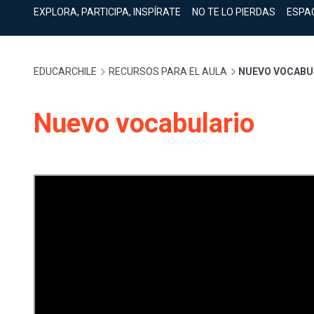
cuenta
Mobile]
EXPLORA, PARTICIPA, INSPÍRATE
NO TE LO PIERDAS
ESPA
Menú
Sobrescribir
EDUCARCHILE
RECURSOS PARA EL AULA
NUEVO VOCABU
entrar
enlaces
Nuevo vocabulario
a
de
mi
ayuda
cuenta
a
la