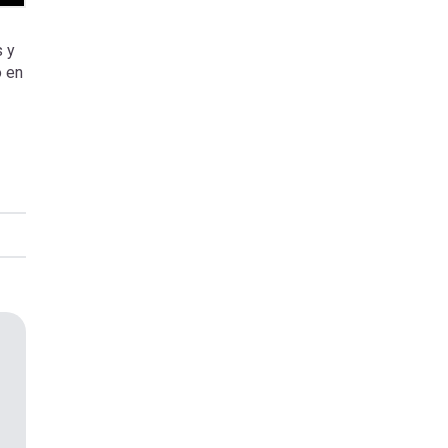
s y
o en