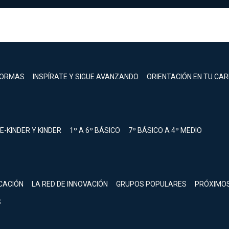
FORMAS
INSPÍRATE Y SIGUE AVANZANDO
ORIENTACIÓN EN TU CA
E-KINDER Y KINDER
1º A 6º BÁSICO
7º BÁSICO A 4º MEDIO
registrarte.
CACIÓN
LA RED DE INNOVACIÓN
GRUPOS POPULARES
PRÓXIMO
Inicia sesión.
S