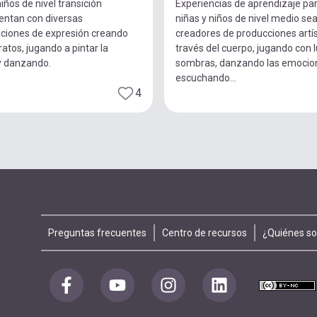
iños de nivel transición
Experiencias de aprendizaje pa
entan con diversas
niñas y niños de nivel medio se
ciones de expresión creando
creadores de producciones artís
ratos, jugando a pintar la
través del cuerpo, jugando con 
y danzando.
sombras, danzando las emocio
escuchando...
4
Footer
Preguntas frecuentes
Centro de recursos
¿Quiénes s
menu
Redes